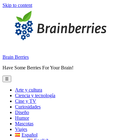
Skip to content
Brain Berries
Have Some Berries For Your Brain!
☰
Arte y cultura
Ciencia y tecnología
Cine y TV
Curiosidades
Diseño
Humor
Mascotas
Viajes
Español