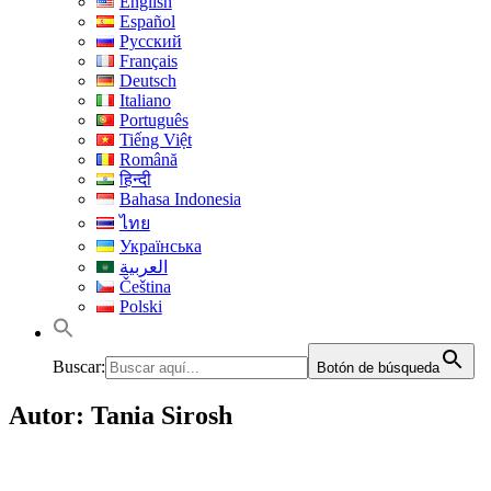
English
Español
Русский
Français
Deutsch
Italiano
Português
Tiếng Việt
Română
हिन्दी
Bahasa Indonesia
ไทย
Українська
العربية
Čeština
Polski
Buscar:
Botón de búsqueda
Autor:
Tania Sirosh