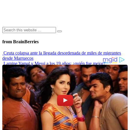
from BrainBerries
Ceuta colapsa ante la llegada desordenada de miles de migrantes
desde Marruecos
Lamine Yamal y Messi a los 19 años: ¿quién fue mejor?
“Envidiosa”, la serie argentina que muestra a una mujer real
Las 10 influencers latinas plus size que inspiran a sus seguidoras
La princesa Leonor finaliza su formación militar y se prepara para
liderar
Advertisements