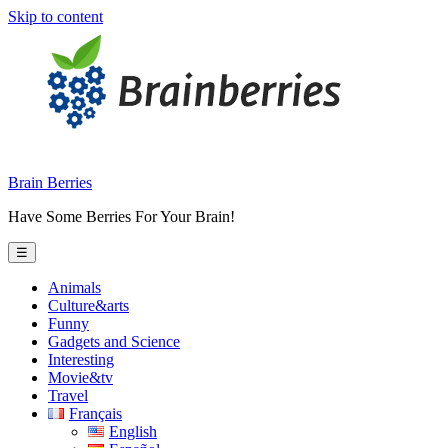
Skip to content
Brain Berries
Have Some Berries For Your Brain!
☰
Animals
Culture&arts
Funny
Gadgets and Science
Interesting
Movie&tv
Travel
Français
English