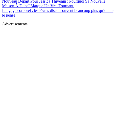
Nouveau Départ Pour Jessica Thivenin : Pourquoi Sa Nouvelle
Maison À Dubaï Marque Un Vrai Tournant
Langage corporel : les lèvres disent souvent beaucoup plus qu’on ne
le pense
Advertisements