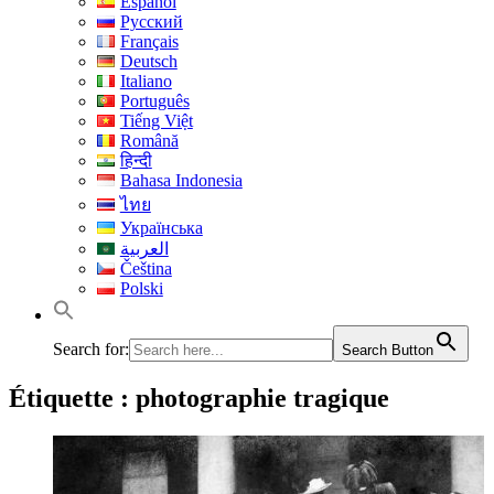
Español
Русский
Français
Deutsch
Italiano
Português
Tiếng Việt
Română
हिन्दी
Bahasa Indonesia
ไทย
Українська
العربية
Čeština
Polski
Search for:
Search Button
Étiquette :
photographie tragique