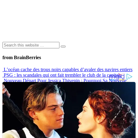
from BrainBerries
L’océan cache des trous noirs capables d’avaler des navires entiers
PSG : les scandales qui ont fait trembler le club de la capitale
Nouveau Départ Pour Jessica Thivenin : Pourquoi Sa Nouvelle
Maison À Dubaï Marque Un Vrai Tournant
Langage corporel : les lèvres disent souvent beaucoup plus qu’on
ne le pense
10 Histoires De Tatouages Qui Montrent Que Ce N’est Jamais
“Juste Un Dessin”
Advertisements