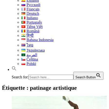
Español
Русский
Français
Deutsch
Italiano
Português
Tiếng Việt
Română
हिन्दी
Bahasa Indonesia
ไทย
Українська
العربية
Čeština
Polski
Search for:
Search Button
Étiquette :
patinage artistique