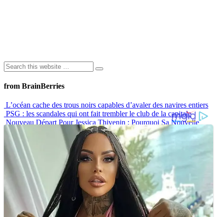
from BrainBerries
L’océan cache des trous noirs capables d’avaler des navires entiers
PSG : les scandales qui ont fait trembler le club de la capitale
Nouveau Départ Pour Jessica Thivenin : Pourquoi Sa Nouvelle
Maison À Dubaï Marque Un Vrai Tournant
Langage corporel : les lèvres disent souvent beaucoup plus qu’on
ne le pense
10 Histoires De Tatouages Qui Montrent Que Ce N’est Jamais
“Juste Un Dessin”
Advertisements