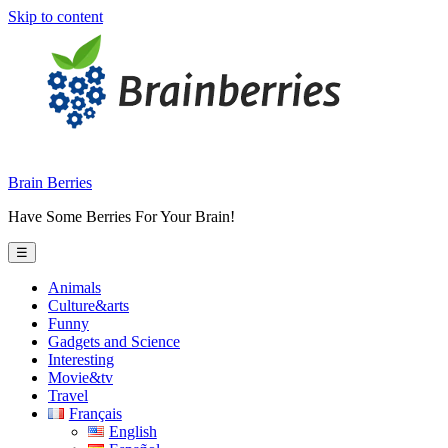
Skip to content
Brain Berries
Have Some Berries For Your Brain!
☰
Animals
Culture&arts
Funny
Gadgets and Science
Interesting
Movie&tv
Travel
Français
English