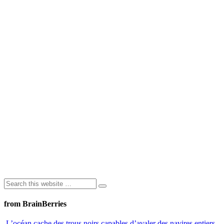
from BrainBerries
L’océan cache des trous noirs capables d’avaler des navires entiers