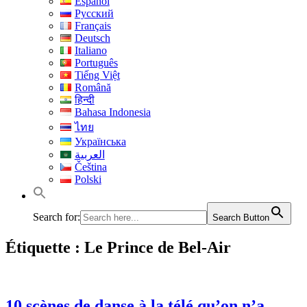
Español
Русский
Français
Deutsch
Italiano
Português
Tiếng Việt
Română
हिन्दी
Bahasa Indonesia
ไทย
Українська
العربية
Čeština
Polski
Search for:
Search Button
Étiquette :
Le Prince de Bel-Air
10 scènes de danse à la télé qu’on n’a