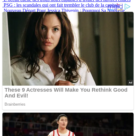
PSG : les scandales qui ont fait trembler le club de la capitale
Nouveau Départ Pour Jessica Thivenin : Pourquoi Sa Nouvelle
Maison À Dubaï Marque Un Vrai Tournant
Langage corporel : les lèvres disent souvent beaucoup plus qu’on
ne le pense
10 Histoires De Tatouages Qui Montrent Que Ce N’est Jamais
“Juste Un Dessin”
Advertisements