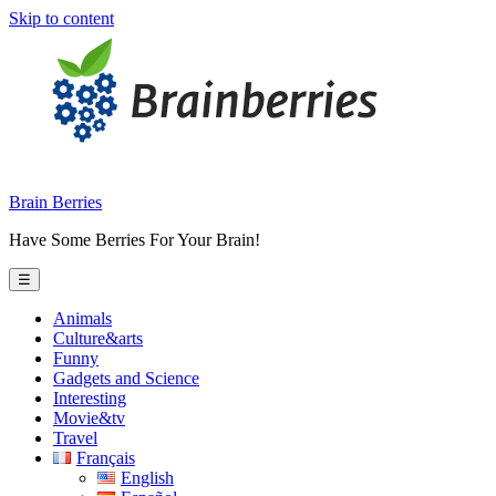
Skip to content
Brain Berries
Have Some Berries For Your Brain!
☰
Animals
Culture&arts
Funny
Gadgets and Science
Interesting
Movie&tv
Travel
Français
English