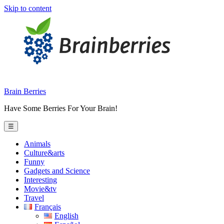
Skip to content
Brain Berries
Have Some Berries For Your Brain!
☰
Animals
Culture&arts
Funny
Gadgets and Science
Interesting
Movie&tv
Travel
Français
English