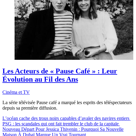
Les Acteurs de « Pause Café » : Leur
Évolution au Fil des Ans
Cinéma et TV
La série télévisée Pause café a marqué les esprits des téléspectateurs
depuis sa première diffusion.
L’océan cache des trous noirs capables d’avaler des navires entiers
PSG : les scandales qui ont fait trembler le club de la capitale
Nouveau Départ Pour Jessica Thivenin : Pourquoi Sa Nouvelle
Maison À Dubaï Marque Un Vrai Tournant