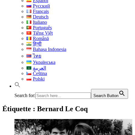
Español
Русский
Français
Deutsch
Italiano
Português
Tiếng Việt
Română
हिन्दी
Bahasa Indonesia
ไทย
Українська
العربية
Čeština
Polski
Search for:
Search Button
Étiquette :
Bernard Le Coq