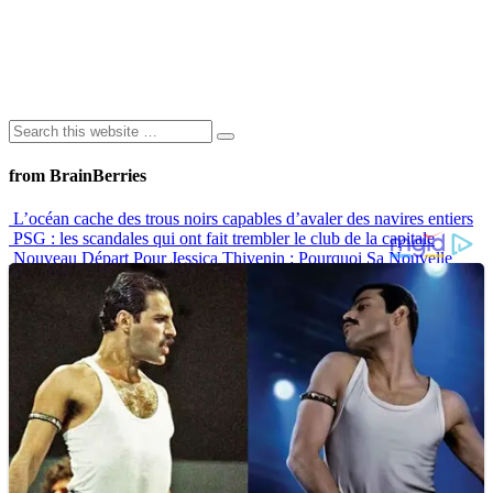
from BrainBerries
L’océan cache des trous noirs capables d’avaler des navires entiers
PSG : les scandales qui ont fait trembler le club de la capitale
Nouveau Départ Pour Jessica Thivenin : Pourquoi Sa Nouvelle
Maison À Dubaï Marque Un Vrai Tournant
Langage corporel : les lèvres disent souvent beaucoup plus qu’on
ne le pense
10 Histoires De Tatouages Qui Montrent Que Ce N’est Jamais
“Juste Un Dessin”
Advertisements