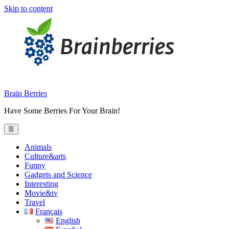
Skip to content
Brain Berries
Have Some Berries For Your Brain!
☰
Animals
Culture&arts
Funny
Gadgets and Science
Interesting
Movie&tv
Travel
Français
English