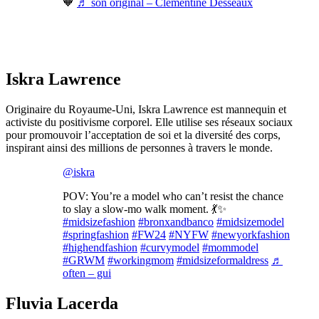
🧡
♬ son original – Clementine Desseaux
Iskra Lawrence
Originaire du Royaume-Uni, Iskra Lawrence est mannequin et
activiste du positivisme corporel. Elle utilise ses réseaux sociaux
pour promouvoir l’acceptation de soi et la diversité des corps,
inspirant ainsi des millions de personnes à travers le monde.
@iskra
POV: You’re a model who can’t resist the chance
to slay a slow-mo walk moment. 💃✨
#midsizefashion
#bronxandbanco
#midsizemodel
#springfashion
#FW24
#NYFW
#newyorkfashion
#highendfashion
#curvymodel
#mommodel
#GRWM
#workingmom
#midsizeformaldress
♬
often – gui
Fluvia Lacerda