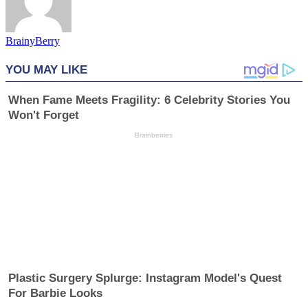
BrainyBerry