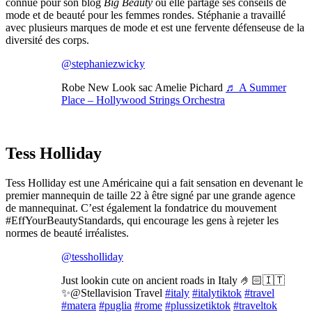
connue pour son blog
Big Beauty
où elle partage ses conseils de
mode et de beauté pour les femmes rondes. Stéphanie a travaillé
avec plusieurs marques de mode et est une fervente défenseuse de la
diversité des corps.
@stephaniezwicky
Robe New Look sac Amelie Pichard
♬ A Summer
Place – Hollywood Strings Orchestra
Tess Holliday
Tess Holliday est une Américaine qui a fait sensation en devenant le
premier mannequin de taille 22 à être signé par une grande agence
de mannequinat. C’est également la fondatrice du mouvement
#EffYourBeautyStandards, qui encourage les gens à rejeter les
normes de beauté irréalistes.
@tessholliday
Just lookin cute on ancient roads in Italy 🤌🏻🇮🇹
✨@Stellavision Travel
#italy
#italytiktok
#travel
#matera
#puglia
#rome
#plussizetiktok
#traveltok