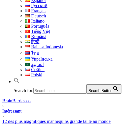
Español
Русский
Français
Deutsch
Italiano
Português
Tiếng Việt
Română
हिन्दी
Bahasa Indonesia
ไทย
Українська
العربية
Čeština
Polski
Search for:
Search Button
BrainBerries.co
›
Intéressant
›
12 des plus magnifiques mannequins grande taille au monde