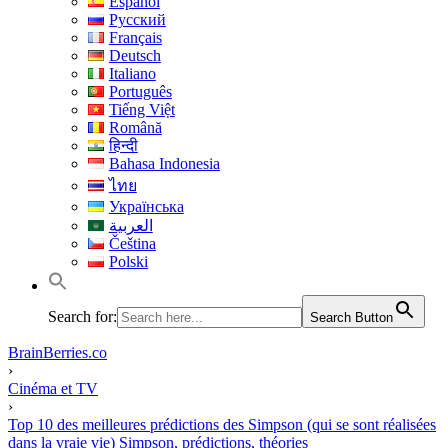
Español
Русский
Français
Deutsch
Italiano
Português
Tiếng Việt
Română
हिन्दी
Bahasa Indonesia
ไทย
Українська
العربية
Čeština
Polski
Search for:
Search Button
BrainBerries.co
›
Cinéma et TV
›
Top 10 des meilleures prédictions des Simpson (qui se sont réalisées
dans la vraie vie) Simpson, prédictions, théories