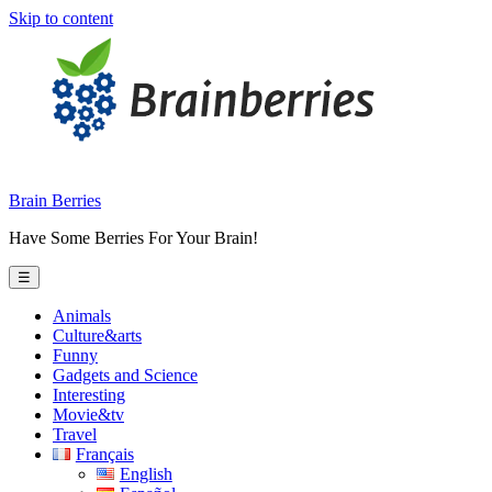
Skip to content
Brain Berries
Have Some Berries For Your Brain!
☰
Animals
Culture&arts
Funny
Gadgets and Science
Interesting
Movie&tv
Travel
Français
English