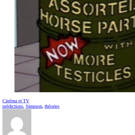
Cinéma et TV
prédictions
,
Simpson
,
théories