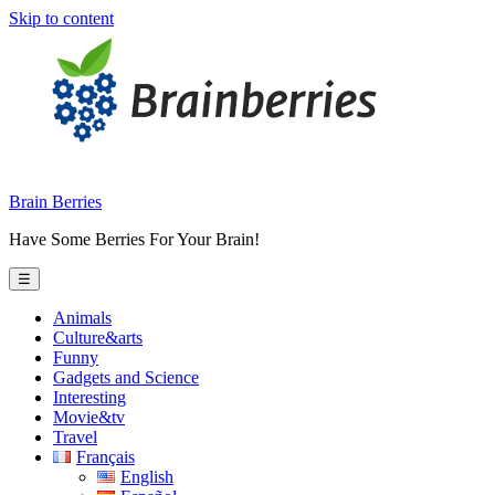
Skip to content
Brain Berries
Have Some Berries For Your Brain!
☰
Animals
Culture&arts
Funny
Gadgets and Science
Interesting
Movie&tv
Travel
Français
English