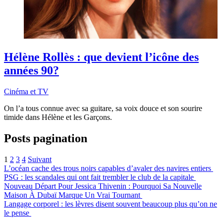
Hélène Rollès : que devient l’icône des
années 90?
Cinéma et TV
On l’a tous connue avec sa guitare, sa voix douce et son sourire
timide dans Hélène et les Garçons.
Posts pagination
1
2
3
4
Suivant
L’océan cache des trous noirs capables d’avaler des navires entiers
PSG : les scandales qui ont fait trembler le club de la capitale
Nouveau Départ Pour Jessica Thivenin : Pourquoi Sa Nouvelle
Maison À Dubaï Marque Un Vrai Tournant
Langage corporel : les lèvres disent souvent beaucoup plus qu’on ne
le pense