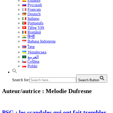
Español
Русский
Français
Deutsch
Italiano
Português
Tiếng Việt
Română
हिन्दी
Bahasa Indonesia
ไทย
Українська
العربية
Čeština
Polski
Search for:
Search Button
Auteur/autrice :
Melodie Dufresne
PSG : les scandales qui ont fait trembler