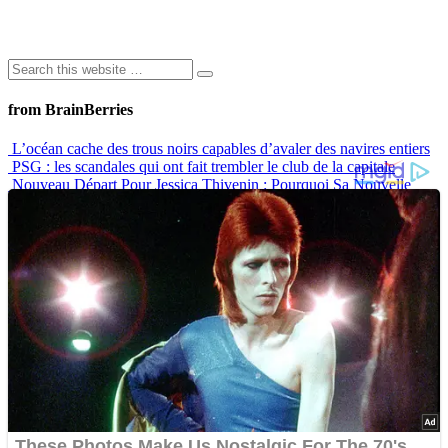
from BrainBerries
L’océan cache des trous noirs capables d’avaler des navires entiers
PSG : les scandales qui ont fait trembler le club de la capitale
Nouveau Départ Pour Jessica Thivenin : Pourquoi Sa Nouvelle
Maison À Dubaï Marque Un Vrai Tournant
Langage corporel : les lèvres disent souvent beaucoup plus qu’on
ne le pense
10 Histoires De Tatouages Qui Montrent Que Ce N’est Jamais
“Juste Un Dessin”
Advertisements