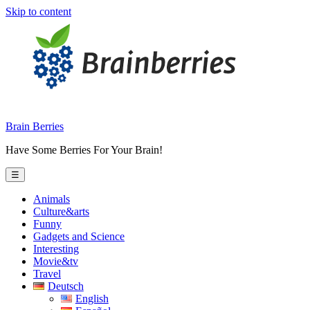
Skip to content
Brain Berries
Have Some Berries For Your Brain!
☰
Animals
Culture&arts
Funny
Gadgets and Science
Interesting
Movie&tv
Travel
Deutsch
English