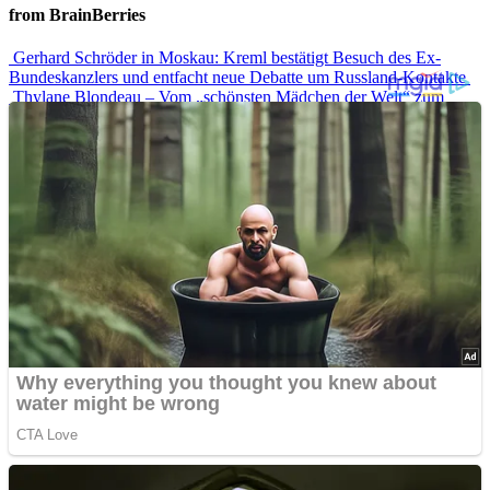
from BrainBerries
Gerhard Schröder in Moskau: Kreml bestätigt Besuch des Ex-
Bundeskanzlers und entfacht neue Debatte um Russland-Kontakte
Thylane Blondeau – Vom „schönsten Mädchen der Welt“ zum
erfolgreichen Model
Warum Plötzlich Alle Wieder „Team Merkel“ Sind – Und Was Das
Über Uns Verrät
Die Lippen lügen nicht: Das geheime Körpersignal, das du
übersiehst
10 Faszinierende Tattoo-Traditionen Und Geschichten
Advertisements