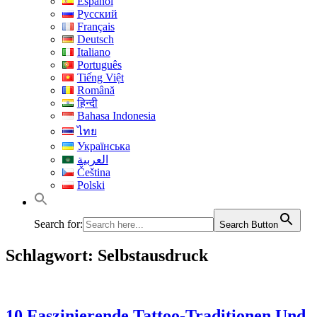
Español
Русский
Français
Deutsch
Italiano
Português
Tiếng Việt
Română
हिन्दी
Bahasa Indonesia
ไทย
Українська
العربية
Čeština
Polski
Search for:
Search Button
Schlagwort:
Selbstausdruck
10 Faszinierende Tattoo-Traditionen Und