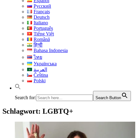
Español
Русский
Français
Deutsch
Italiano
Português
Tiếng Việt
Română
हिन्दी
Bahasa Indonesia
ไทย
Українська
العربية
Čeština
Polski
Search for:
Search Button
Schlagwort:
LGBTQ+