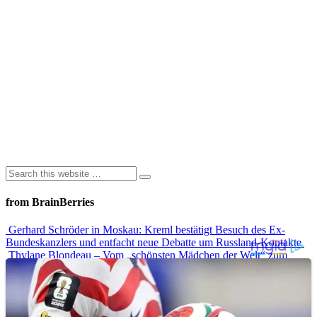
from BrainBerries
Gerhard Schröder in Moskau: Kreml bestätigt Besuch des Ex-
Bundeskanzlers und entfacht neue Debatte um Russland-Kontakte
Thylane Blondeau – Vom „schönsten Mädchen der Welt“ zum
erfolgreichen Model
Warum Plötzlich Alle Wieder „Team Merkel“ Sind – Und Was Das
Über Uns Verrät
Die Lippen lügen nicht: Das geheime Körpersignal, das du