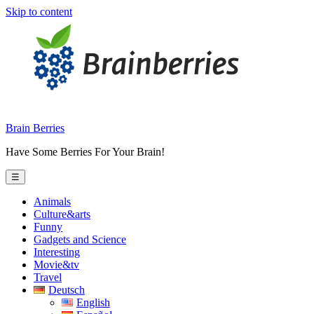
Skip to content
Brain Berries
Have Some Berries For Your Brain!
☰
Animals
Culture&arts
Funny
Gadgets and Science
Interesting
Movie&tv
Travel
Deutsch
English