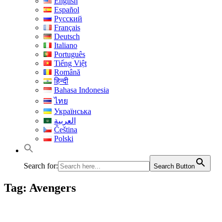
English
Español
Русский
Français
Deutsch
Italiano
Português
Tiếng Việt
Română
हिन्दी
Bahasa Indonesia
ไทย
Українська
العربية
Čeština
Polski
Search for:
Search Button
Tag:
Avengers