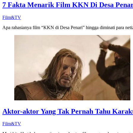
7 Fakta Menarik Film KKN Di Desa Penar
Film&TV
Apa rahasianya film “KKN di Desa Penari” hingga diminati para netize
Aktor-aktor Yang Tak Pernah Tahu Karak
Film&TV