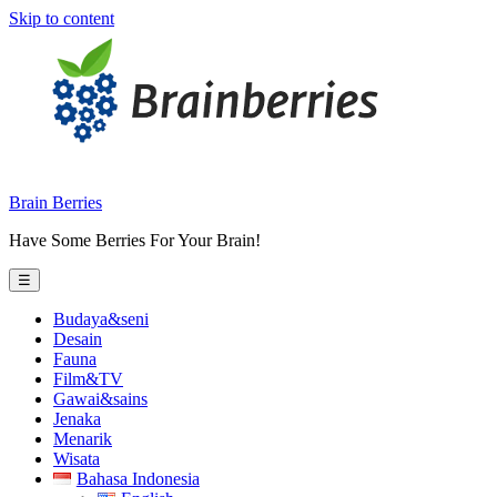
Skip to content
Brain Berries
Have Some Berries For Your Brain!
☰
Budaya&seni
Desain
Fauna
Film&TV
Gawai&sains
Jenaka
Menarik
Wisata
Bahasa Indonesia