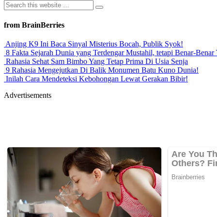
from BrainBerries
Anjing K9 Ini Baca Sinyal Misterius Bocah, Publik Syok!
8 Fakta Sejarah Dunia yang Terdengar Mustahil, tetapi Benar-Benar 
Rahasia Sehat Sam Bimbo Yang Tetap Prima Di Usia Senja
9 Rahasia Mengejutkan Di Balik Monumen Batu Kuno Dunia!
Inilah Cara Mendeteksi Kebohongan Lewat Gerakan Bibir!
Advertisements