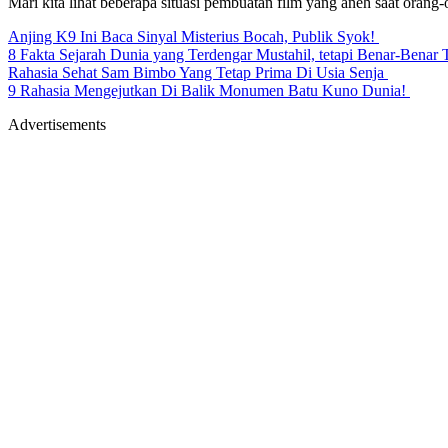
Mari kita lihat beberapa situasi pembuatan film yang aneh saat orang
Anjing K9 Ini Baca Sinyal Misterius Bocah, Publik Syok!
8 Fakta Sejarah Dunia yang Terdengar Mustahil, tetapi Benar-Benar 
Rahasia Sehat Sam Bimbo Yang Tetap Prima Di Usia Senja
9 Rahasia Mengejutkan Di Balik Monumen Batu Kuno Dunia!
Advertisements