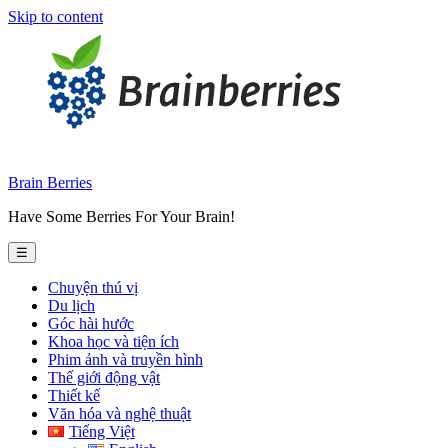
Skip to content
Brain Berries
Have Some Berries For Your Brain!
☰
Chuyện thú vị
Du lịch
Góc hài hước
Khoa học và tiện ích
Phim ảnh và truyền hình
Thế giới động vật
Thiết kế
Văn hóa và nghệ thuật
Tiếng Việt