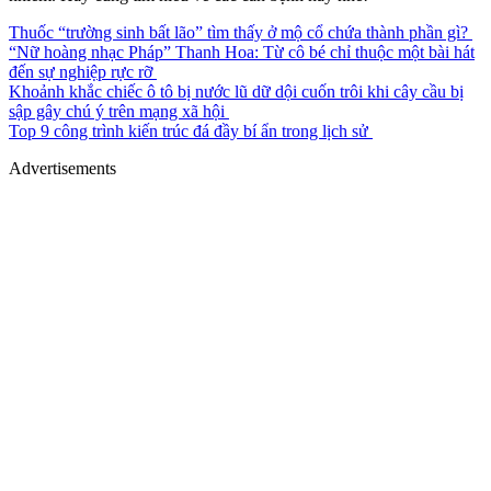
Thuốc “trường sinh bất lão” tìm thấy ở mộ cổ chứa thành phần gì?
“Nữ hoàng nhạc Pháp” Thanh Hoa: Từ cô bé chỉ thuộc một bài hát
đến sự nghiệp rực rỡ
Khoảnh khắc chiếc ô tô bị nước lũ dữ dội cuốn trôi khi cây cầu bị
sập gây chú ý trên mạng xã hội
Top 9 công trình kiến trúc đá đầy bí ẩn trong lịch sử
Advertisements