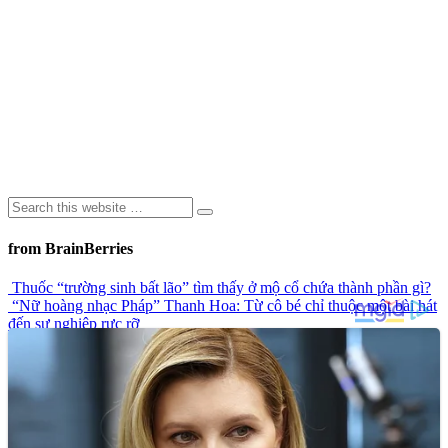
from BrainBerries
Thuốc “trường sinh bất lão” tìm thấy ở mộ cổ chứa thành phần gì?
“Nữ hoàng nhạc Pháp” Thanh Hoa: Từ cô bé chỉ thuộc một bài hát
đến sự nghiệp rực rỡ
Khoảnh khắc chiếc ô tô bị nước lũ dữ dội cuốn trôi khi cây cầu bị
sập gây chú ý trên mạng xã hội
Top 9 công trình kiến trúc đá đầy bí ẩn trong lịch sử
Ngôn Ngữ Của Đôi Môi: Có Thể Bạn Chưa Biết!
Advertisements