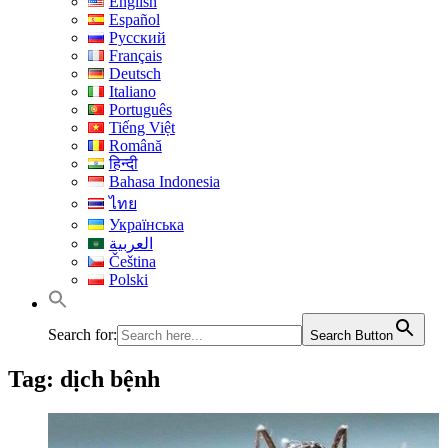
English
Español
Русский
Français
Deutsch
Italiano
Português
Tiếng Việt
Română
हिन्दी
Bahasa Indonesia
ไทย
Українська
العربية
Čeština
Polski
Search for:
Search Button
Tag:
dịch bệnh