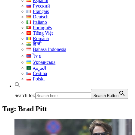
Español
Русский
Français
Deutsch
Italiano
Português
Tiếng Việt
Română
हिन्दी
Bahasa Indonesia
ไทย
Українська
العربية
Čeština
Polski
Search for:
Search Button
Tag:
Brad Pitt