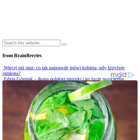
from BrainBerries
Więcej niż mur: co tak naprawdę mówi kobieta, gdy krzyżuje
ramiona?
Edyta Górniak – ikona polskiej muzyki i jej życie poza sceną
Atramentem Pisane: Fascynująca Historia Tatuażu I Jego
Kulturowe Oblicza
Najgorętsze Telewizyjne Sceny Taneczne, Które Rozpaliły Ekrany
Do Czerwoności!
Parkiet w Ogniu! 8 weselnych hitów, które musisz zobaczyć
Advertisements