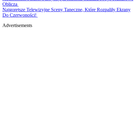
Oblicza
Najgorętsze Telewizyjne Sceny Taneczne, Które Rozpaliły Ekrany
Do Czerwoności!
Advertisements