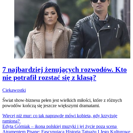
7 najbardziej żenujących rozwodów. Kto
nie potrafił rozstać się z klasą?
Ciekawostki
Świat show-biznesu pełen jest wielkich miłości, które z różnych
powodów kończą się jeszcze większymi dramatami.
Więcej niż mur: co tak naprawdę mówi kobieta, gdy krzyżuje
ramiona?
Edyta Górniak – ikona polskiej muzyki i jej życie poza sceną
Atramentem Pisane: Fascynująca Historia Tatuażu I Jego Kulturowe