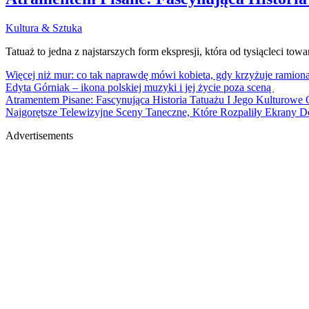
Kultura & Sztuka
Tatuaż to jedna z najstarszych form ekspresji, która od tysiącleci to
Więcej niż mur: co tak naprawdę mówi kobieta, gdy krzyżuje ramion
Edyta Górniak – ikona polskiej muzyki i jej życie poza sceną
Atramentem Pisane: Fascynująca Historia Tatuażu I Jego Kulturowe
Najgorętsze Telewizyjne Sceny Taneczne, Które Rozpaliły Ekrany 
Advertisements