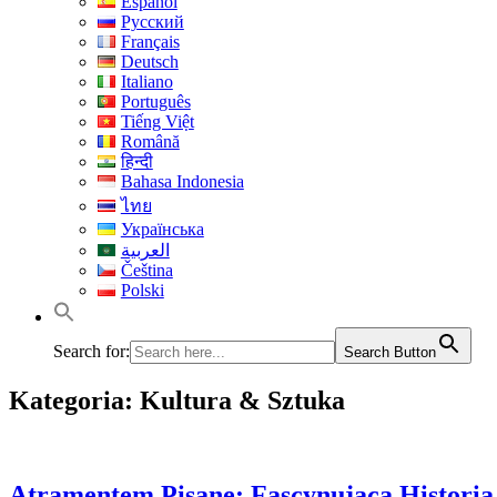
Español
Русский
Français
Deutsch
Italiano
Português
Tiếng Việt
Română
हिन्दी
Bahasa Indonesia
ไทย
Українська
العربية
Čeština
Polski
Search for:
Search Button
Kategoria:
Kultura & Sztuka
Atramentem Pisane: Fascynująca Historia