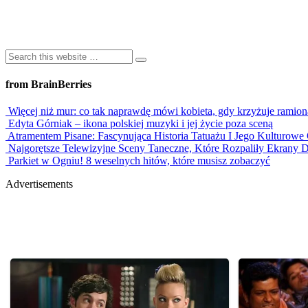
from BrainBerries
Więcej niż mur: co tak naprawdę mówi kobieta, gdy krzyżuje ramion
Edyta Górniak – ikona polskiej muzyki i jej życie poza sceną
Atramentem Pisane: Fascynująca Historia Tatuażu I Jego Kulturowe 
Najgorętsze Telewizyjne Sceny Taneczne, Które Rozpaliły Ekrany 
Parkiet w Ogniu! 8 weselnych hitów, które musisz zobaczyć
Advertisements