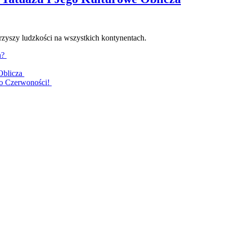
warzyszy ludzkości na wszystkich kontynentach.
a?
 Oblicza
Do Czerwoności!