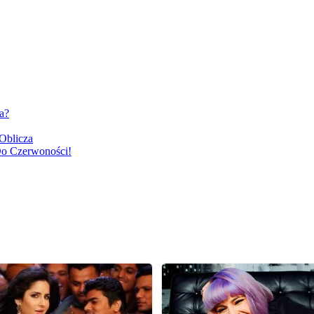
a?
Oblicza
Do Czerwoności!