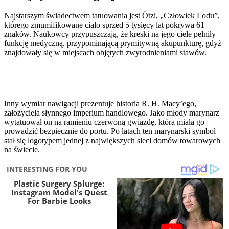
Najstarszym świadectwem tatuowania jest Ötzi, „Człowiek Lodu”,
którego zmumifikowane ciało sprzed 5 tysięcy lat pokrywa 61
znaków. Naukowcy przypuszczają, że kreski na jego ciele pełniły
funkcję medyczną, przypominającą prymitywną akupunkturę, gdyż
znajdowały się w miejscach objętych zwyrodnieniami stawów.
Inny wymiar nawigacji prezentuje historia R. H. Macy’ego,
założyciela słynnego imperium handlowego. Jako młody marynarz
wytatuował on na ramieniu czerwoną gwiazdę, która miała go
prowadzić bezpiecznie do portu. Po latach ten marynarski symbol
stał się logotypem jednej z największych sieci domów towarowych
na świecie.