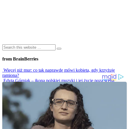
from BrainBerries
Więcej niż mur: co tak naprawdę mówi kobieta, gdy krzyżuje
ramiona?
Edyta Górniak – ikona polskiej muzyki i jej życie poza sceną
Atramentem Pisane: Fascynująca Historia Tatuażu I Jego
Kulturowe Oblicza
Najgorętsze Telewizyjne Sceny Taneczne, Które Rozpaliły Ekrany
Do Czerwoności!
Parkiet w Ogniu! 8 weselnych hitów, które musisz zobaczyć
Advertisements