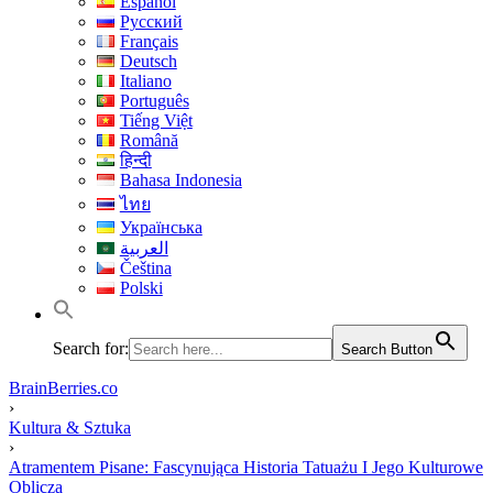
Español
Русский
Français
Deutsch
Italiano
Português
Tiếng Việt
Română
हिन्दी
Bahasa Indonesia
ไทย
Українська
العربية
Čeština
Polski
Search for:
Search Button
BrainBerries.co
›
Kultura & Sztuka
›
Atramentem Pisane: Fascynująca Historia Tatuażu I Jego Kulturowe
Oblicza