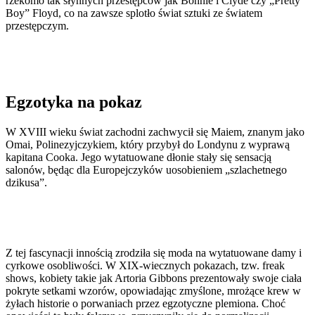
rzekomo tak słynnych przestępców jak Bonnie i Clyde czy „Pretty
Boy” Floyd, co na zawsze splotło świat sztuki ze światem
przestępczym.
Egzotyka na pokaz
W XVIII wieku świat zachodni zachwycił się Maiem, znanym jako
Omai, Polinezyjczykiem, który przybył do Londynu z wyprawą
kapitana Cooka. Jego wytatuowane dłonie stały się sensacją
salonów, będąc dla Europejczyków uosobieniem „szlachetnego
dzikusa”.
Z tej fascynacji innością zrodziła się moda na wytatuowane damy i
cyrkowe osobliwości. W XIX-wiecznych pokazach, tzw. freak
shows, kobiety takie jak Artoria Gibbons prezentowały swoje ciała
pokryte setkami wzorów, opowiadając zmyślone, mrożące krew w
żyłach historie o porwaniach przez egzotyczne plemiona. Choć