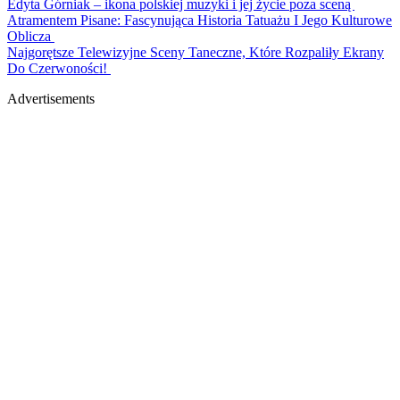
Edyta Górniak – ikona polskiej muzyki i jej życie poza sceną
Atramentem Pisane: Fascynująca Historia Tatuażu I Jego Kulturowe
Oblicza
Najgorętsze Telewizyjne Sceny Taneczne, Które Rozpaliły Ekrany
Do Czerwoności!
Advertisements