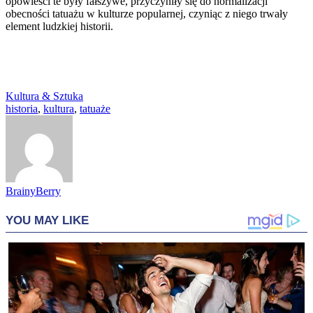
opowieści te były fałszywe, przyczyniły się do normalizacji
obecności tatuażu w kulturze popularnej, czyniąc z niego trwały
element ludzkiej historii.
Kultura & Sztuka
historia
,
kultura
,
tatuaże
BrainyBerry