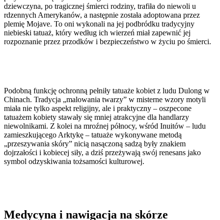
dziewczyna, po tragicznej śmierci rodziny, trafiła do niewoli u
rdzennych Amerykanów, a następnie została adoptowana przez
plemię Mojave. To oni wykonali na jej podbródku tradycyjny
niebieski tatuaż, który według ich wierzeń miał zapewnić jej
rozpoznanie przez przodków i bezpieczeństwo w życiu po śmierci.
Podobną funkcję ochronną pełniły tatuaże kobiet z ludu Dulong w
Chinach. Tradycja „malowania twarzy” w misterne wzory motyli
miała nie tylko aspekt religijny, ale i praktyczny – oszpecone
tatuażem kobiety stawały się mniej atrakcyjne dla handlarzy
niewolnikami. Z kolei na mroźnej północy, wśród Inuitów – ludu
zamieszkującego Arktykę – tatuaże wykonywane metodą
„przeszywania skóry” nicią nasączoną sadzą były znakiem
dojrzałości i kobiecej siły, a dziś przeżywają swój renesans jako
symbol odzyskiwania tożsamości kulturowej.
Medycyna i nawigacja na skórze