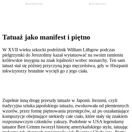
Tatuaż jako manifest i piętno
W XVII wieku szkocki podróżnik William Lithgow podczas
pielgrzymki do Jerozolimy kazał wytatuować na swoim ramieniu
królewskie insygnia na znak lojalności wobec monarchy. Ten sam
tatuaż stał się później przyczyną jego męczeństwa, gdy w Hiszpanii
inkwizytorzy brutalnie wycięli go z jego ciała.
Zupełnie inną drogę przeszły tatuaże w Japonii. Irezumi, czyli
tradycyjna sztuka japońskiego tatuażu, ewoluowała od plemiennych
wzorów, przez formę piętnowania przestępców, aż po oszałamiające
kompozycje obejmujące niekiedy całe ciało, które stały się znakiem
rozpoznawczym członków yakuzy. Podobnie w USA legendarny
tatuator Bert Grimm tworzył historię amerykańskiego stylu, tatuując