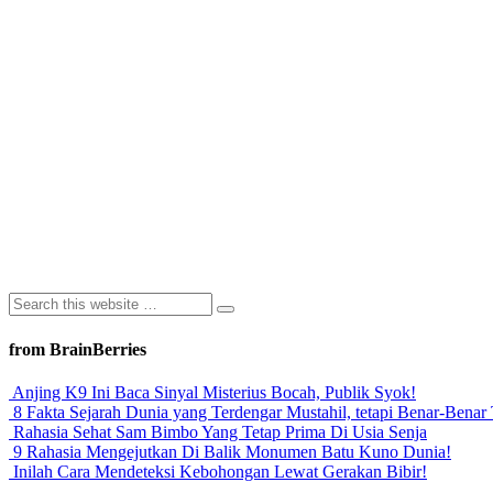
from BrainBerries
Anjing K9 Ini Baca Sinyal Misterius Bocah, Publik Syok!
8 Fakta Sejarah Dunia yang Terdengar Mustahil, tetapi Benar-Benar 
Rahasia Sehat Sam Bimbo Yang Tetap Prima Di Usia Senja
9 Rahasia Mengejutkan Di Balik Monumen Batu Kuno Dunia!
Inilah Cara Mendeteksi Kebohongan Lewat Gerakan Bibir!