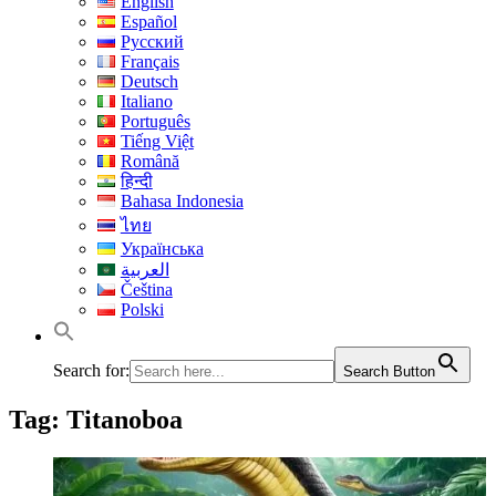
English
Español
Русский
Français
Deutsch
Italiano
Português
Tiếng Việt
Română
हिन्दी
Bahasa Indonesia
ไทย
Українська
العربية
Čeština
Polski
Search for:
Search Button
Tag:
Titanoboa