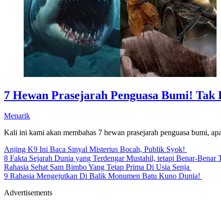
7 Hewan Prasejarah Penguasa Bumi! Tak 
Menarik
Kali ini kami akan membahas 7 hewan prasejarah penguasa bumi, a
Anjing K9 Ini Baca Sinyal Misterius Bocah, Publik Syok!
8 Fakta Sejarah Dunia yang Terdengar Mustahil, tetapi Benar-Benar 
Rahasia Sehat Sam Bimbo Yang Tetap Prima Di Usia Senja
9 Rahasia Mengejutkan Di Balik Monumen Batu Kuno Dunia!
Advertisements