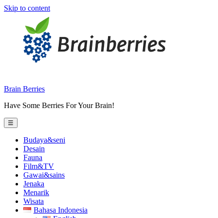
Skip to content
Brain Berries
Have Some Berries For Your Brain!
☰
Budaya&seni
Desain
Fauna
Film&TV
Gawai&sains
Jenaka
Menarik
Wisata
Bahasa Indonesia