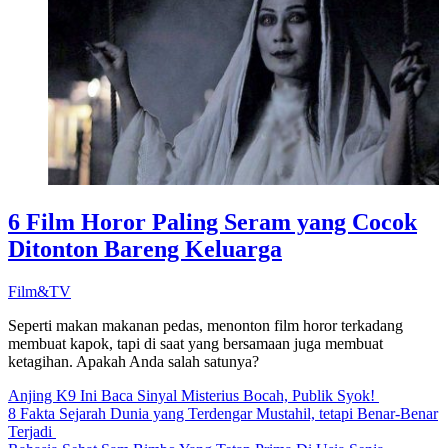
6 Film Horor Paling Seram yang Cocok
Ditonton Bareng Keluarga
Film&TV
Seperti makan makanan pedas, menonton film horor terkadang
membuat kapok, tapi di saat yang bersamaan juga membuat
ketagihan. Apakah Anda salah satunya?
Anjing K9 Ini Baca Sinyal Misterius Bocah, Publik Syok!
8 Fakta Sejarah Dunia yang Terdengar Mustahil, tetapi Benar-Benar
Terjadi