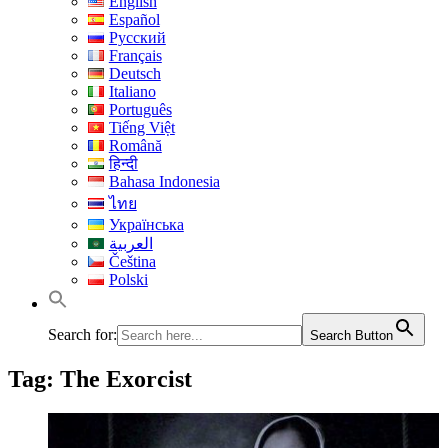
English
Español
Русский
Français
Deutsch
Italiano
Português
Tiếng Việt
Română
हिन्दी
Bahasa Indonesia
ไทย
Українська
العربية
Čeština
Polski
Search for:
Search Button
Tag:
The Exorcist