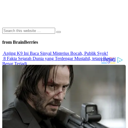
from BrainBerries
Anjing K9 Ini Baca Sinyal Misterius Bocah, Publik Syok!
8 Fakta Sejarah Dunia yang Terdengar Mustahil, tetapi Benar-
Benar Terjadi
Rahasia Sehat Sam Bimbo Yang Tetap Prima Di Usia Senja
9 Rahasia Mengejutkan Di Balik Monumen Batu Kuno Dunia!
Inilah Cara Mendeteksi Kebohongan Lewat Gerakan Bibir!
Advertisements