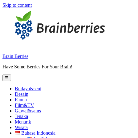
Skip to content
Brain Berries
Have Some Berries For Your Brain!
☰
Budaya&seni
Desain
Fauna
Film&TV
Gawai&sains
Jenaka
Menarik
Wisata
Bahasa Indonesia