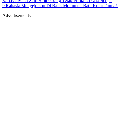
Rahasia Sehat Sam Bimbo Yang Tetap Prima Di Usia Senja
9 Rahasia Mengejutkan Di Balik Monumen Batu Kuno Dunia!
Advertisements