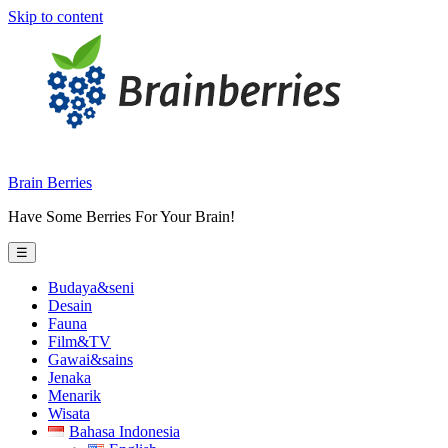
Skip to content
Brain Berries
Have Some Berries For Your Brain!
☰
Budaya&seni
Desain
Fauna
Film&TV
Gawai&sains
Jenaka
Menarik
Wisata
Bahasa Indonesia