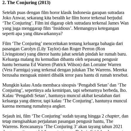
2. The Conjuring (2013)
Setelah puas dengan film horor klasik Indonesia garapan sutradara
Joko Anwar, sekarang kita beralih ke film horor terkenal berjudul
‘The Conjuring’. Film ini digarap oleh sutradara terkenal James Wan
yang juga menggarap film ‘Insidious’. Memangnya ketegangan
seperti apa yang ditawarkannya?
Film ‘The Conjuring’ menceritakan tentang keluarga bahagia dari
pasangan Carolyn (Lily Taylor) dan Roger Perron (Ron
Livingstone) yang diteror hantu jahat setelah pindah ke rumah baru.
Keluarga malang itu kemudian dibantu oleh sepasang pengusir
hantu bernama Ed Warren (Patrick Wilson) dan Lorraine Warren
(Vera Farmiga) yang terkenal dengan julukan The Warrens. Mereka
berusaha menguak misteri dibalik teror para hantu di rumah tersebut.
Mungkin kalau Anda membaca sinopsis ‘Pengabdi Setan’ dan ‘The
Conjuring’, sepertinya ada kemiripan, tapi sebenarnya berbeda, lho.
Kalau ‘Pengabdi Setan’, hantunya muncul akibat kesalahan dari
keluarga yang diteror, tapi kalau ‘The Conjuring’, hantunya muncul
karena memang rumahnya angker.
Sejauh ini, film ‘The Conjuring’ sudah tayang hingga 2
chapter
, dan
tetap mengisahkan perjalanan pasangan pengusir hantu, The
Warrens. Rencananya ‘The Conjuring 3’ akan tayang tahun 2021