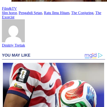
Film&TV
film horor
,
Pengabdi Setan
,
Ratu Ilmu Hitam
,
The Conjuring
,
The
Exorcist
Dmitriy Tretiak