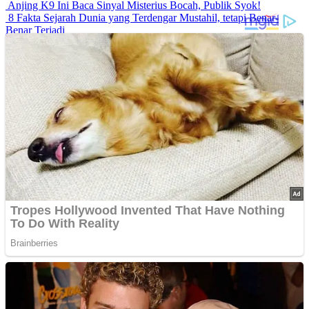
Anjing K9 Ini Baca Sinyal Misterius Bocah, Publik Syok!
8 Fakta Sejarah Dunia yang Terdengar Mustahil, tetapi Benar-
Benar Terjadi
Rahasia Sehat Sam Bimbo Yang Tetap Prima Di Usia Senja
9 Rahasia Mengejutkan Di Balik Monumen Batu Kuno Dunia!
Inilah Cara Mendeteksi Kebohongan Lewat Gerakan Bibir!
Advertisements