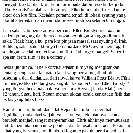
mengutuk aktor dan kru? Film horor pada daftar terakhir berjudul
‘The Exorcist’ adalah salah satunya. Film ini memberi kesialan ke
aktor dan kru film. Kesialan pertama terjadi di lokasi syuting yang
tiba-tiba terbakar dan menunda proses produksi selama 6 minggu.
Lalu salah satu pemerannya bernama Ellen Burstyn mengalami
cedera punggung dan harus dirawat berminggu-minggu di rumah
sakit. Tidak hanya itu, para kru pingsan massal saat syuting di Irak.
Bahkan, salah satu aktornya bernama Jack McGowan meninggal
seminggu setelah menyelesaikan film. Duh, ngeri banget! Seperti
apa sih cerita film ‘The Exorcist’?
Sesuai judulnya, ‘The Exorcist’ adalah film yang mengisahkan
tentang pengusiran kekuatan jahat yang bersarang di tubuh
seseorang dan diadaptasi dari novel karya William Peter Blatty. Film
ini mengisahkan tentang seorang ibu bernama Chris (Ellen Burstyn)
yang tinggal bersama anaknya bernama Regan (Linda Blair) berusia
12 tahun. Suatu hari, Regan menunjukkan gejala gangguan fisik dan
psikis yang tidak biasa.
Hari demi hari, tubuh dan sifat Regan benar-benar berubah
signifikan, mulai dari wajahnya, suaranya, kekuatannya, semua
berubah menjadi sangat menyeramkan. Chris akhirnya memutuskan
untuk meminta bantuan ke pendeta dan berusaha mengusir kekuatan
jahat yang bersemayam di tubuh Regan. Apakah mereka berhasil