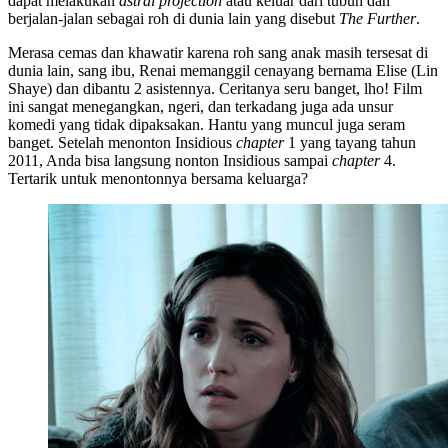
dapat melakukan
astral
projection
atau keluar dari tubuh dan
berjalan-jalan sebagai roh di dunia lain yang disebut
The
Further
.
Merasa cemas dan khawatir karena roh sang anak masih tersesat di
dunia lain, sang ibu, Renai memanggil cenayang bernama Elise (Lin
Shaye) dan dibantu 2 asistennya. Ceritanya seru banget, lho! Film
ini sangat menegangkan, ngeri, dan terkadang juga ada unsur
komedi yang tidak dipaksakan. Hantu yang muncul juga seram
banget. Setelah menonton Insidious
chapter
1 yang tayang tahun
2011, Anda bisa langsung nonton Insidious sampai
chapter
4.
Tertarik untuk menontonnya bersama keluarga?