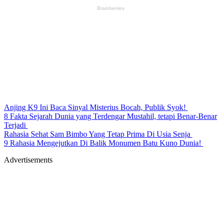
Anjing K9 Ini Baca Sinyal Misterius Bocah, Publik Syok!
8 Fakta Sejarah Dunia yang Terdengar Mustahil, tetapi Benar-Benar
Terjadi
Rahasia Sehat Sam Bimbo Yang Tetap Prima Di Usia Senja
9 Rahasia Mengejutkan Di Balik Monumen Batu Kuno Dunia!
Advertisements