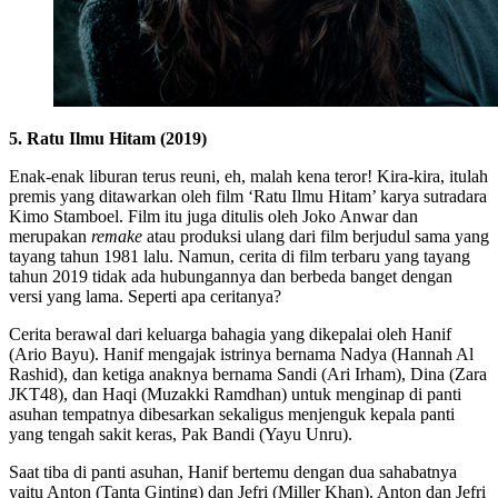
5. Ratu Ilmu Hitam (2019)
Enak-enak liburan terus reuni, eh, malah kena teror! Kira-kira, itulah
premis yang ditawarkan oleh film ‘Ratu Ilmu Hitam’ karya sutradara
Kimo Stamboel. Film itu juga ditulis oleh Joko Anwar dan
merupakan
remake
atau produksi ulang dari film berjudul sama yang
tayang tahun 1981 lalu. Namun, cerita di film terbaru yang tayang
tahun 2019 tidak ada hubungannya dan berbeda banget dengan
versi yang lama. Seperti apa ceritanya?
Cerita berawal dari keluarga bahagia yang dikepalai oleh Hanif
(Ario Bayu). Hanif mengajak istrinya bernama Nadya (Hannah Al
Rashid), dan ketiga anaknya bernama Sandi (Ari Irham), Dina (Zara
JKT48), dan Haqi (Muzakki Ramdhan) untuk menginap di panti
asuhan tempatnya dibesarkan sekaligus menjenguk kepala panti
yang tengah sakit keras, Pak Bandi (Yayu Unru).
Saat tiba di panti asuhan, Hanif bertemu dengan dua sahabatnya
yaitu Anton (Tanta Ginting) dan Jefri (Miller Khan). Anton dan Jefri