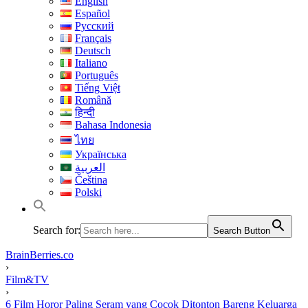
English
Español
Русский
Français
Deutsch
Italiano
Português
Tiếng Việt
Română
हिन्दी
Bahasa Indonesia
ไทย
Українська
العربية
Čeština
Polski
Search for:
Search Button
BrainBerries.co
›
Film&TV
›
6 Film Horor Paling Seram yang Cocok Ditonton Bareng Keluarga