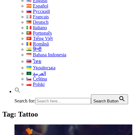
English
Español
Русский
Français
Deutsch
Italiano
Português
Tiếng Việt
Română
हिन्दी
Bahasa Indonesia
ไทย
Українська
العربية
Čeština
Polski
Search for:
Search Button
Tag:
Tattoo