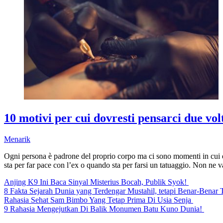
10 motivi per cui dovresti pensarci due vol
Menarik
Ogni persona è padrone del proprio corpo ma ci sono momenti in cui de
sta per far pace con l’ex o quando sta per farsi un tatuaggio. Non ne val
Anjing K9 Ini Baca Sinyal Misterius Bocah, Publik Syok!
8 Fakta Sejarah Dunia yang Terdengar Mustahil, tetapi Benar-Benar 
Rahasia Sehat Sam Bimbo Yang Tetap Prima Di Usia Senja
9 Rahasia Mengejutkan Di Balik Monumen Batu Kuno Dunia!