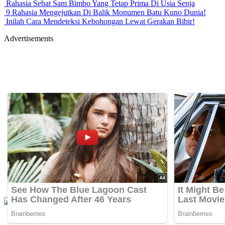
Rahasia Sehat Sam Bimbo Yang Tetap Prima Di Usia Senja
9 Rahasia Mengejutkan Di Balik Monumen Batu Kuno Dunia!
Inilah Cara Mendeteksi Kebohongan Lewat Gerakan Bibir!
Advertisements