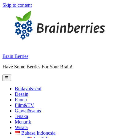
Skip to content
Brain Berries
Have Some Berries For Your Brain!
☰
Budaya&seni
Desain
Fauna
Film&TV
Gawai&sains
Jenaka
Menarik
Wisata
Bahasa Indonesia