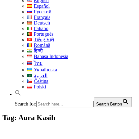
English
Español
Русский
Français
Deutsch
Italiano
Português
Tiếng Việt
Română
हिन्दी
Bahasa Indonesia
ไทย
Українська
العربية
Čeština
Polski
Search for:
Search Button
Tag:
Aura Kasih