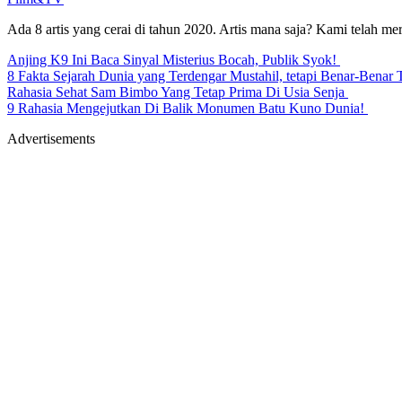
Ada 8 artis yang cerai di tahun 2020. Artis mana saja? Kami telah m
Anjing K9 Ini Baca Sinyal Misterius Bocah, Publik Syok!
8 Fakta Sejarah Dunia yang Terdengar Mustahil, tetapi Benar-Benar 
Rahasia Sehat Sam Bimbo Yang Tetap Prima Di Usia Senja
9 Rahasia Mengejutkan Di Balik Monumen Batu Kuno Dunia!
Advertisements