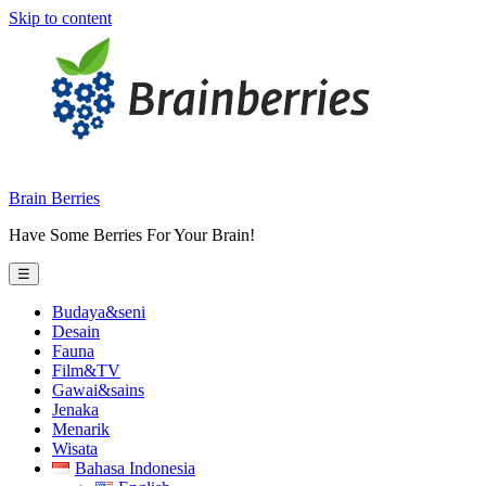
Skip to content
Brain Berries
Have Some Berries For Your Brain!
☰
Budaya&seni
Desain
Fauna
Film&TV
Gawai&sains
Jenaka
Menarik
Wisata
Bahasa Indonesia