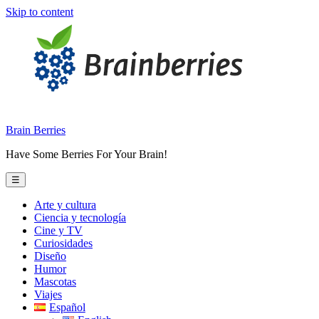
Skip to content
Brain Berries
Have Some Berries For Your Brain!
☰
Arte y cultura
Ciencia y tecnología
Cine y TV
Curiosidades
Diseño
Humor
Mascotas
Viajes
Español