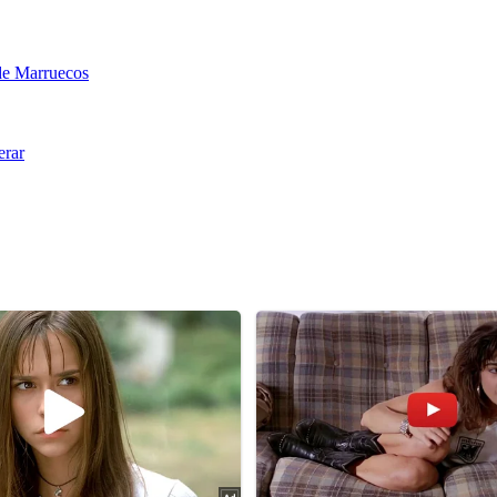
sde Marruecos
erar