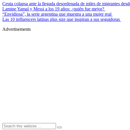
Ceuta colapsa ante la llegada desordenada de miles de migrantes de
Lamine Yamal y Messi a los 19 años: ¿quién fue mejor?
“Envidiosa”, la serie argentina que muestra a una mujer real
Las 10 influencers latinas plus size que inspiran a sus seguidoras
Advertisements