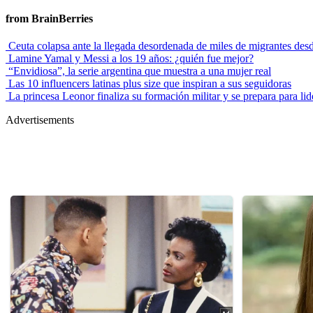
from BrainBerries
Ceuta colapsa ante la llegada desordenada de miles de migrantes de
Lamine Yamal y Messi a los 19 años: ¿quién fue mejor?
“Envidiosa”, la serie argentina que muestra a una mujer real
Las 10 influencers latinas plus size que inspiran a sus seguidoras
La princesa Leonor finaliza su formación militar y se prepara para lid
Advertisements