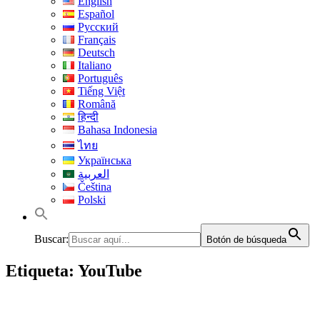
English
Español
Русский
Français
Deutsch
Italiano
Português
Tiếng Việt
Română
हिन्दी
Bahasa Indonesia
ไทย
Українська
العربية
Čeština
Polski
Buscar:
Botón de búsqueda
Etiqueta:
YouTube