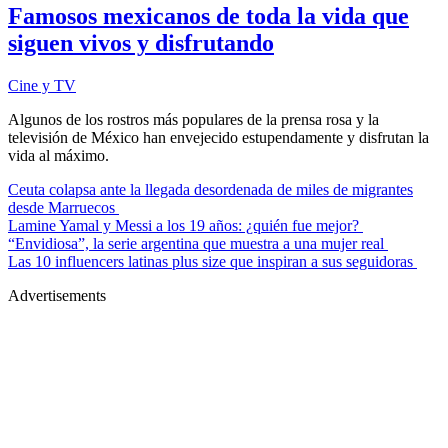
Famosos mexicanos de toda la vida que
siguen vivos y disfrutando
Cine y TV
Algunos de los rostros más populares de la prensa rosa y la
televisión de México han envejecido estupendamente y disfrutan la
vida al máximo.
Ceuta colapsa ante la llegada desordenada de miles de migrantes
desde Marruecos
Lamine Yamal y Messi a los 19 años: ¿quién fue mejor?
“Envidiosa”, la serie argentina que muestra a una mujer real
Las 10 influencers latinas plus size que inspiran a sus seguidoras
Advertisements