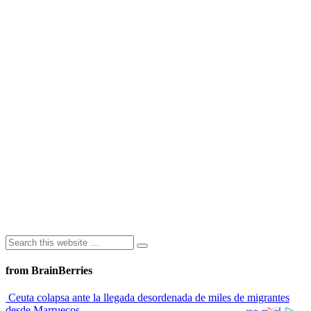
from BrainBerries
Ceuta colapsa ante la llegada desordenada de miles de migrantes
desde Marruecos