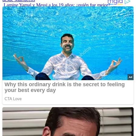
Lamine Yamal y Messi a los 19 años: ¿quién fue mejor?
“Envidiosa”, la serie argentina que muestra a una mujer real
Las 10 influencers latinas plus size que inspiran a sus seguidoras
La princesa Leonor finaliza su formación militar y se prepara para
liderar
Advertisements