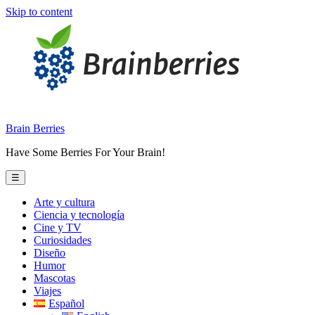
Skip to content
Brain Berries
Have Some Berries For Your Brain!
☰
Arte y cultura
Ciencia y tecnología
Cine y TV
Curiosidades
Diseño
Humor
Mascotas
Viajes
Español