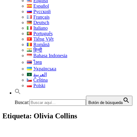
English
Español
Русский
Français
Deutsch
Italiano
Português
Tiếng Việt
Română
हिन्दी
Bahasa Indonesia
ไทย
Українська
العربية
Čeština
Polski
Buscar:
Botón de búsqueda
Etiqueta:
Olivia Collins