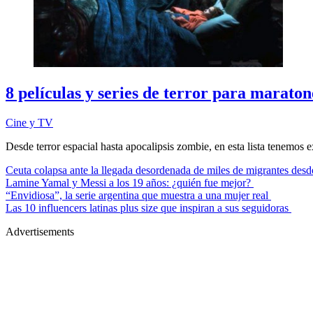
8 películas y series de terror para marato
Cine y TV
Desde terror espacial hasta apocalipsis zombie, en esta lista tenemos 
Ceuta colapsa ante la llegada desordenada de miles de migrantes de
Lamine Yamal y Messi a los 19 años: ¿quién fue mejor?
“Envidiosa”, la serie argentina que muestra a una mujer real
Las 10 influencers latinas plus size que inspiran a sus seguidoras
Advertisements