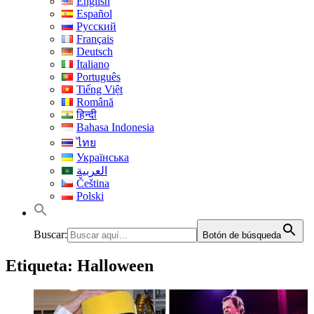
English
Español
Русский
Français
Deutsch
Italiano
Português
Tiếng Việt
Română
हिन्दी
Bahasa Indonesia
ไทย
Українська
العربية
Čeština
Polski
Buscar:
Botón de búsqueda
Etiqueta:
Halloween