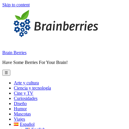
Skip to content
Brain Berries
Have Some Berries For Your Brain!
☰
Arte y cultura
Ciencia y tecnología
Cine y TV
Curiosidades
Diseño
Humor
Mascotas
Viajes
Español