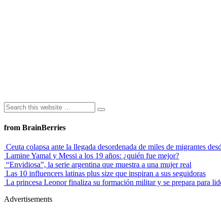
from BrainBerries
Ceuta colapsa ante la llegada desordenada de miles de migrantes de
Lamine Yamal y Messi a los 19 años: ¿quién fue mejor?
“Envidiosa”, la serie argentina que muestra a una mujer real
Las 10 influencers latinas plus size que inspiran a sus seguidoras
La princesa Leonor finaliza su formación militar y se prepara para lid
Advertisements