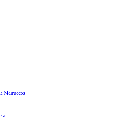
sde Marruecos
erar