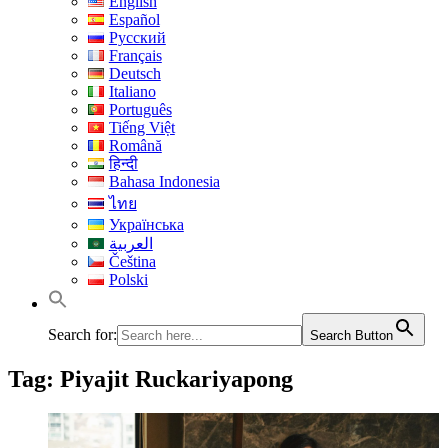
English
Español
Русский
Français
Deutsch
Italiano
Português
Tiếng Việt
Română
हिन्दी
Bahasa Indonesia
ไทย
Українська
العربية
Čeština
Polski
Search for:
Search Button
Tag:
Piyajit Ruckariyapong