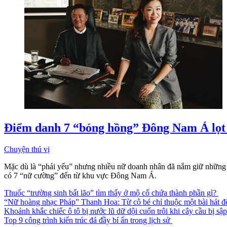
Điểm danh 7 “bóng hồng” Đông Nam Á lọt
Chuyện thú vị
Mặc dù là “phái yếu” nhưng nhiều nữ doanh nhân đã nắm giữ những v
có 7 “nữ cường” đến từ khu vực Đông Nam Á.
Thuốc “trường sinh bất lão” tìm thấy ở mộ cổ chứa thành phần gì?
“Nữ hoàng nhạc Pháp” Thanh Hoa: Từ cô bé chỉ thuộc một bài hát đ
Khoảnh khắc chiếc ô tô bị nước lũ dữ dội cuốn trôi khi cây cầu bị sậ
Top 9 công trình kiến trúc đá đầy bí ẩn trong lịch sử