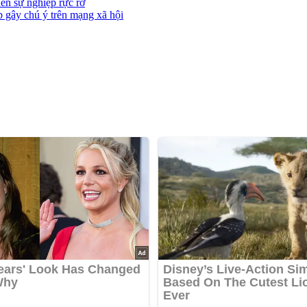
ến sự nghiệp rực rỡ
p gây chú ý trên mạng xã hội