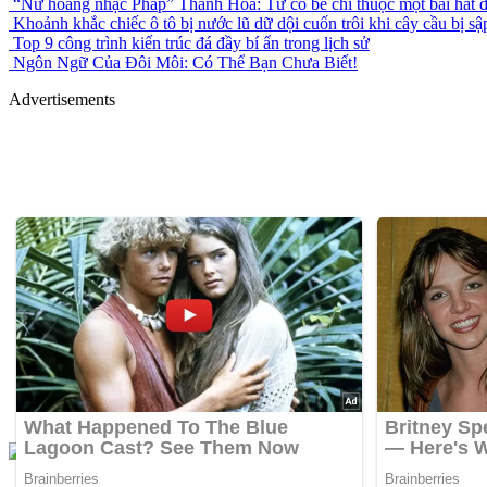
“Nữ hoàng nhạc Pháp” Thanh Hoa: Từ cô bé chỉ thuộc một bài hát đ
Khoảnh khắc chiếc ô tô bị nước lũ dữ dội cuốn trôi khi cây cầu bị sậ
Top 9 công trình kiến trúc đá đầy bí ẩn trong lịch sử
Ngôn Ngữ Của Đôi Môi: Có Thể Bạn Chưa Biết!
Advertisements