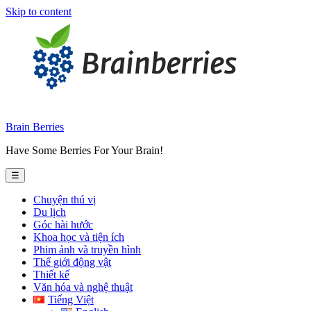
Skip to content
Brain Berries
Have Some Berries For Your Brain!
☰
Chuyện thú vị
Du lịch
Góc hài hước
Khoa học và tiện ích
Phim ảnh và truyền hình
Thế giới động vật
Thiết kế
Văn hóa và nghệ thuật
Tiếng Việt