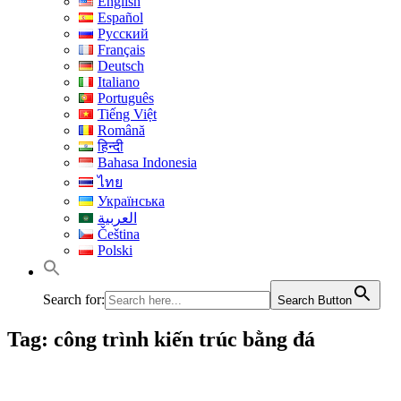
English
Español
Русский
Français
Deutsch
Italiano
Português
Tiếng Việt
Română
हिन्दी
Bahasa Indonesia
ไทย
Українська
العربية
Čeština
Polski
Search for:
Search Button
Tag:
công trình kiến trúc bằng đá