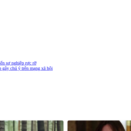
ến sự nghiệp rực rỡ
p gây chú ý trên mạng xã hội