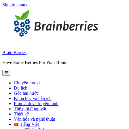
Skip to content
Brain Berries
Have Some Berries For Your Brain!
☰
Chuyện thú vị
Du lịch
Góc hài hước
Khoa học và tiện ích
Phim ảnh và truyền hình
Thế giới động vật
Thiết kế
Văn hóa và nghệ thuật
Tiếng Việt