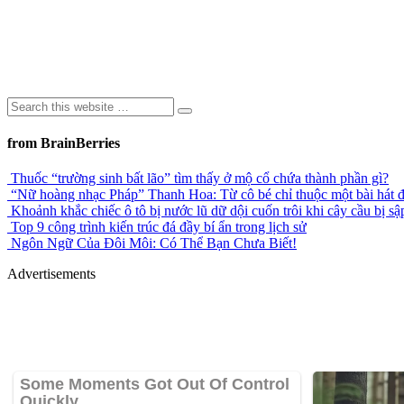
from BrainBerries
Thuốc “trường sinh bất lão” tìm thấy ở mộ cổ chứa thành phần gì?
“Nữ hoàng nhạc Pháp” Thanh Hoa: Từ cô bé chỉ thuộc một bài hát đ
Khoảnh khắc chiếc ô tô bị nước lũ dữ dội cuốn trôi khi cây cầu bị sậ
Top 9 công trình kiến trúc đá đầy bí ẩn trong lịch sử
Ngôn Ngữ Của Đôi Môi: Có Thể Bạn Chưa Biết!
Advertisements