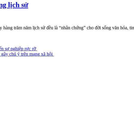
ng lịch sử
 hàng trăm năm lịch sử đều là “nhân chứng” cho đời sống văn hóa, tin
ến sự nghiệp rực rỡ
p gây chú ý trên mạng xã hội