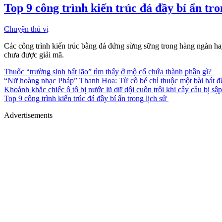
Top 9 công trình kiến trúc đá đầy bí ẩn tro
Chuyện thú vị
Các công trình kiến trúc bằng đá đứng sừng sững trong hàng ngàn hay
chưa được giải mã.
Thuốc “trường sinh bất lão” tìm thấy ở mộ cổ chứa thành phần gì?
“Nữ hoàng nhạc Pháp” Thanh Hoa: Từ cô bé chỉ thuộc một bài hát đ
Khoảnh khắc chiếc ô tô bị nước lũ dữ dội cuốn trôi khi cây cầu bị sậ
Top 9 công trình kiến trúc đá đầy bí ẩn trong lịch sử
Advertisements