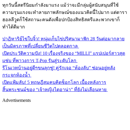
ทุกวันนี้สตรีนิยมกำลังมาแรง แม้ว่าจะมีกลุ่มผู้สนับสนุนที่ใช้
ความรุนแรงจะทำลายภาพลักษณ์ของแนวคิดนี้ไปมาก แต่ดารา
ฮอลลีวูดก็ใช้สถานะคนดังเพื่อปกป้องสิทธิสตรีและพวกเขาก็
ทำได้ดีมาก
ปาฏิหาริย์ไข่ใบจิ๋ว! หนุ่มเก็บไข่ปริศนามาฟัก 28 วันต่อมากลาย
เป็นมิตรภาพที่เปลี่ยนชีวิตไปตลอดกาล
เปิดประวัติความปัง! 10 เรื่องจริงของ “MILLI” แรปเปอร์สาวสุด
แซ่บ ที่พาวงการ T-Pop รันสู่ระดับโลก
รีโนเวทบ้านอยู่ดีๆขนลุกซู่! คู่รักเจอ “ห้องลับ” ซ่อนอยู่หลัง
กระจกห้องน้ำ
เปิดแฟ้มลับ! 5 ทฤษฎีสมคบคิดช็อกโลก เบื้องหลังการ
สิ้นพระชนม์ของ “เจ้าหญิงไดอาน่า” ที่ยังไม่เลือนหาย
Advertisements