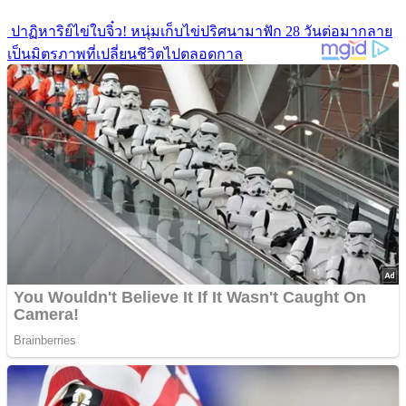
ปาฏิหาริย์ไข่ใบจิ๋ว! หนุ่มเก็บไข่ปริศนามาฟัก 28 วันต่อมากลาย
เป็นมิตรภาพที่เปลี่ยนชีวิตไปตลอดกาล
เปิดประวัติความปัง! 10 เรื่องจริงของ “MILLI” แรปเปอร์สาวสุด
แซ่บ ที่พาวงการ T-Pop รันสู่ระดับโลก
รีโนเวทบ้านอยู่ดีๆขนลุกซู่! คู่รักเจอ “ห้องลับ” ซ่อนอยู่หลัง
กระจกห้องน้ำ
เปิดแฟ้มลับ! 5 ทฤษฎีสมคบคิดช็อกโลก เบื้องหลังการ
สิ้นพระชนม์ของ “เจ้าหญิงไดอาน่า” ที่ยังไม่เลือนหาย
หมาเห่ากำแพงไม่หยุด! คู่รักรื้อบ้านพิสูจน์ ก่อนเจอความลับสุด
ช็อกที่ซ่อนอยู่
Advertisements