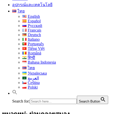
อุปกรณ์และเทคโนโลยี
ไทย
English
Español
Русский
Français
Deutsch
Italiano
Português
Tiếng Việt
Română
हिन्दी
Bahasa Indonesia
ไทย
Українська
العربية
Čeština
Polski
Search for:
Search Button