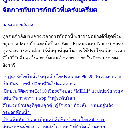
จัดการกับการกักตัวที่เคร่งเครียด
ผ่อนคลายสมอง
ทุกคนกำลังผ่านช่วงเวลาการกักตัวนี้ พยายามอย่างดีที่สุดที่จะ
อยู่อย่างปลอดภัย และมีสติ แต่ Fanni Kovacs และ Norbert Hosszu
คู่ครองของเธอเลือกวิธีที่สนุกที่สุด ในการใช้ประโยชน์จากเวลา
ที่ไม่มีวันสิ้นสุดในอพาร์ตเมนต์ ของพวกเขาใน Pecs ประเทศ
ฮังการี
ปาฏิหาริย์ไข่ใบจิ๋ว! หนุ่มเก็บไข่ปริศนามาฟัก 28 วันต่อมากลาย
เป็นมิตรภาพที่เปลี่ยนชีวิตไปตลอดกาล
เปิดประวัติความปัง! 10 เรื่องจริงของ “MILLI” แรปเปอร์สาวสุด
แซ่บ ที่พาวงการ T-Pop รันสู่ระดับโลก
รีโนเวทบ้านอยู่ดีๆขนลุกซู่! คู่รักเจอ “ห้องลับ” ซ่อนอยู่หลัง
กระจกห้องน้ำ
เปิดแฟ้มลับ! 5 ทฤษฎีสมคบคิดช็อกโลก เบื้องหลังการ
สิ้นพระชนม์ของ “เจ้าหญิงไดอาน่า” ที่ยังไม่เลือนหาย