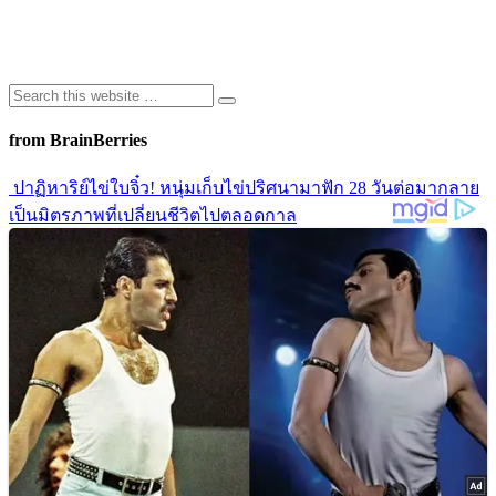
from BrainBerries
ปาฏิหาริย์ไข่ใบจิ๋ว! หนุ่มเก็บไข่ปริศนามาฟัก 28 วันต่อมากลาย
เป็นมิตรภาพที่เปลี่ยนชีวิตไปตลอดกาล
เปิดประวัติความปัง! 10 เรื่องจริงของ “MILLI” แรปเปอร์สาวสุด
แซ่บ ที่พาวงการ T-Pop รันสู่ระดับโลก
รีโนเวทบ้านอยู่ดีๆขนลุกซู่! คู่รักเจอ “ห้องลับ” ซ่อนอยู่หลัง
กระจกห้องน้ำ
เปิดแฟ้มลับ! 5 ทฤษฎีสมคบคิดช็อกโลก เบื้องหลังการ
สิ้นพระชนม์ของ “เจ้าหญิงไดอาน่า” ที่ยังไม่เลือนหาย
หมาเห่ากำแพงไม่หยุด! คู่รักรื้อบ้านพิสูจน์ ก่อนเจอความลับสุด
ช็อกที่ซ่อนอยู่
Advertisements