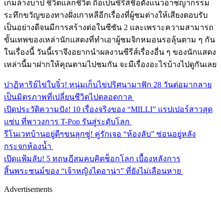
เกมล้างบาป ชีวิตแลกชีวิต ถือเป็นซีรีส์ชื่อดังแนวอาชญากรรม
ระทึกขวัญของทางฝั่งเกาหลีอีกเรื่องที่ผู้ชมต่างให้เสียงตอบรับ
เป็นอย่างดีจนมีการสร้างต่อในซีซัน 2 และเพราะความสามารถ
ขั้นเทพของเหล่านักแสดงที่ทำเอาผู้ชมจิกหมอนรอลุ้นตาม ๆ กัน
ในเรื่องนี้ วันนี้เราจึงอยากนำผลงานซีรีส์เรื่องอื่น ๆ ของนักแสดง
เหล่านี้มาฝากให้คุณตามไปชมกัน จะมีเรื่องอะไรบ้างไปดูกันเลย
ปาฏิหาริย์ไข่ใบจิ๋ว! หนุ่มเก็บไข่ปริศนามาฟัก 28 วันต่อมากลาย
เป็นมิตรภาพที่เปลี่ยนชีวิตไปตลอดกาล
เปิดประวัติความปัง! 10 เรื่องจริงของ “MILLI” แรปเปอร์สาวสุด
แซ่บ ที่พาวงการ T-Pop รันสู่ระดับโลก
รีโนเวทบ้านอยู่ดีๆขนลุกซู่! คู่รักเจอ “ห้องลับ” ซ่อนอยู่หลัง
กระจกห้องน้ำ
เปิดแฟ้มลับ! 5 ทฤษฎีสมคบคิดช็อกโลก เบื้องหลังการ
สิ้นพระชนม์ของ “เจ้าหญิงไดอาน่า” ที่ยังไม่เลือนหาย
Advertisements