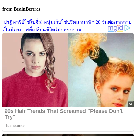
from BrainBerries
ปาฏิหาริย์ไข่ใบจิ๋ว! หนุ่มเก็บไข่ปริศนามาฟัก 28 วันต่อมากลาย
เป็นมิตรภาพที่เปลี่ยนชีวิตไปตลอดกาล
เปิดประวัติความปัง! 10 เรื่องจริงของ “MILLI” แรปเปอร์สาวสุด
แซ่บ ที่พาวงการ T-Pop รันสู่ระดับโลก
รีโนเวทบ้านอยู่ดีๆขนลุกซู่! คู่รักเจอ “ห้องลับ” ซ่อนอยู่หลัง
กระจกห้องน้ำ
เปิดแฟ้มลับ! 5 ทฤษฎีสมคบคิดช็อกโลก เบื้องหลังการ
สิ้นพระชนม์ของ “เจ้าหญิงไดอาน่า” ที่ยังไม่เลือนหาย
หมาเห่ากำแพงไม่หยุด! คู่รักรื้อบ้านพิสูจน์ ก่อนเจอความลับสุด
ช็อกที่ซ่อนอยู่
Advertisements