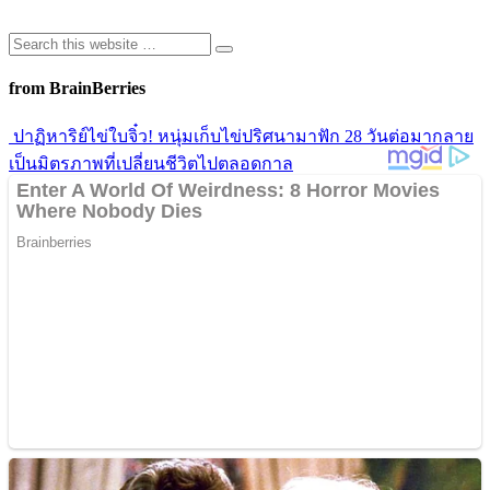
from BrainBerries
ปาฏิหาริย์ไข่ใบจิ๋ว! หนุ่มเก็บไข่ปริศนามาฟัก 28 วันต่อมากลาย
เป็นมิตรภาพที่เปลี่ยนชีวิตไปตลอดกาล
เปิดประวัติความปัง! 10 เรื่องจริงของ “MILLI” แรปเปอร์สาวสุด
แซ่บ ที่พาวงการ T-Pop รันสู่ระดับโลก
รีโนเวทบ้านอยู่ดีๆขนลุกซู่! คู่รักเจอ “ห้องลับ” ซ่อนอยู่หลัง
กระจกห้องน้ำ
เปิดแฟ้มลับ! 5 ทฤษฎีสมคบคิดช็อกโลก เบื้องหลังการ
สิ้นพระชนม์ของ “เจ้าหญิงไดอาน่า” ที่ยังไม่เลือนหาย
หมาเห่ากำแพงไม่หยุด! คู่รักรื้อบ้านพิสูจน์ ก่อนเจอความลับสุด
ช็อกที่ซ่อนอยู่
Advertisements