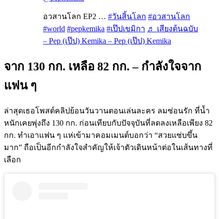
อวสานโลก EP2 …
#วันสิ้นโลก
#อวสานโลก
#world
#pepkemika
#เป๊ปเขมิกา
♬ เสียงต้นฉบับ
– Pep (เป๊ป) Kemika – Pep (เป๊ป) Kemika
จาก 130 กก. เหลือ 82 กก. – กำลังใจจาก
แฟน ๆ
ล่าสุดเธอโพสต์คลิปย้อนวันวานตอนเล่นละคร ลมซ่อนรัก ที่น้ำ
หนักเคยพุ่งถึง 130 กก. ก่อนเทียบกับปัจจุบันที่ลดลงเหลือเพียง 82
กก. ทำเอาแฟน ๆ แห่เข้ามาคอมเมนต์บอกว่า “สวยแซ่บขึ้น
มาก” ถือเป็นอีกกำลังใจสำคัญให้เจ้าตัวเดินหน้าต่อในเส้นทางที่
เลือก