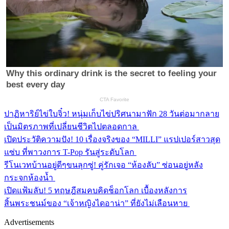
ปาฏิหาริย์ไข่ใบจิ๋ว! หนุ่มเก็บไข่ปริศนามาฟัก 28 วันต่อมากลาย
เป็นมิตรภาพที่เปลี่ยนชีวิตไปตลอดกาล
เปิดประวัติความปัง! 10 เรื่องจริงของ “MILLI” แรปเปอร์สาวสุด
แซ่บ ที่พาวงการ T-Pop รันสู่ระดับโลก
รีโนเวทบ้านอยู่ดีๆขนลุกซู่! คู่รักเจอ “ห้องลับ” ซ่อนอยู่หลัง
กระจกห้องน้ำ
เปิดแฟ้มลับ! 5 ทฤษฎีสมคบคิดช็อกโลก เบื้องหลังการ
สิ้นพระชนม์ของ “เจ้าหญิงไดอาน่า” ที่ยังไม่เลือนหาย
Advertisements