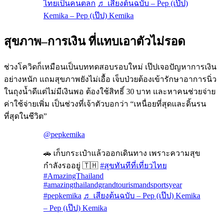
ไทยเป็นคนตลก
♬ เสียงต้นฉบับ – Pep (เป๊ป)
Kemika – Pep (เป๊ป) Kemika
สุขภาพ–การเงิน ที่แทบเอาตัวไม่รอด
ช่วงโควิดก็เหมือนเป็นบททดสอบรอบใหม่ เป๊ปเจอปัญหาการเงิน
อย่างหนัก แถมสุขภาพยังไม่เอื้อ เจ็บป่วยต้องเข้ารักษาอาการนิ่ว
ในถุงน้ำดีแต่ไม่มีเงินพอ ต้องใช้สิทธิ์ 30 บาท และหาคนช่วยจ่าย
ค่าใช้จ่ายเพิ่ม เป็นช่วงที่เจ้าตัวบอกว่า “เหนื่อยที่สุดและดิ้นรน
ที่สุดในชีวิต”
@pepkemika
🚗 เก็บกระเป๋าแล้วออกเดินทาง เพราะความสุข
กำลังรออยู่ 🇹🇭
#สุขทันทีที่เที่ยวไทย
#AmazingThailand
#amazingthailandgrandtourismandsportsyear
#pepkemika
♬ เสียงต้นฉบับ – Pep (เป๊ป) Kemika
– Pep (เป๊ป) Kemika