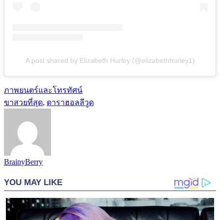
A post shared by Elizabeth Hurley (@elizabethhurley1)
ภาพยนตร์และโทรทัศน์
ขาสวยที่สุด
,
ดาราฮอลลีวูด
BrainyBerry