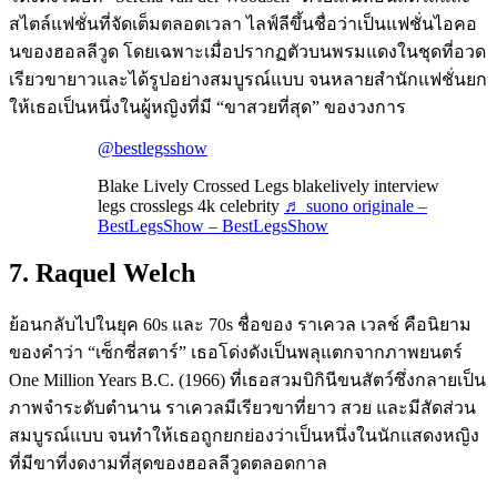
สไตล์แฟชั่นที่จัดเต็มตลอดเวลา ไลฟ์ลีขึ้นชื่อว่าเป็นแฟชั่นไอคอ
นของฮอลลีวูด โดยเฉพาะเมื่อปรากฏตัวบนพรมแดงในชุดที่อวด
เรียวขายาวและได้รูปอย่างสมบูรณ์แบบ จนหลายสำนักแฟชั่นยก
ให้เธอเป็นหนึ่งในผู้หญิงที่มี “ขาสวยที่สุด” ของวงการ
@bestlegsshow
Blake Lively Crossed Legs blakelively interview
legs crosslegs 4k celebrity
♬ suono originale –
BestLegsShow – BestLegsShow
7. Raquel Welch
ย้อนกลับไปในยุค 60s และ 70s ชื่อของ ราเควล เวลช์ คือนิยาม
ของคำว่า “เซ็กซี่สตาร์” เธอโด่งดังเป็นพลุแตกจากภาพยนตร์
One Million Years B.C. (1966) ที่เธอสวมบิกินีขนสัตว์ซึ่งกลายเป็น
ภาพจำระดับตำนาน ราเควลมีเรียวขาที่ยาว สวย และมีสัดส่วน
สมบูรณ์แบบ จนทำให้เธอถูกยกย่องว่าเป็นหนึ่งในนักแสดงหญิง
ที่มีขาที่งดงามที่สุดของฮอลลีวูดตลอดกาล