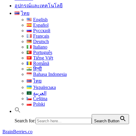
อุปกรณ์และเทคโนโลยี
ไทย
English
Español
Русский
Français
Deutsch
Italiano
Português
Tiếng Việt
Română
हिन्दी
Bahasa Indonesia
ไทย
Українська
العربية
Čeština
Polski
Search for:
Search Button
BrainBerries.co