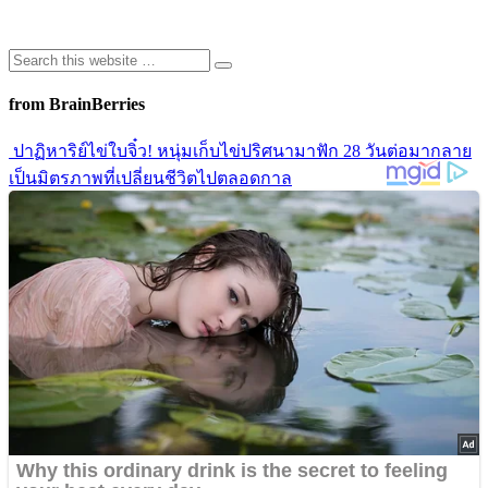
from BrainBerries
ปาฏิหาริย์ไข่ใบจิ๋ว! หนุ่มเก็บไข่ปริศนามาฟัก 28 วันต่อมากลาย
เป็นมิตรภาพที่เปลี่ยนชีวิตไปตลอดกาล
เปิดประวัติความปัง! 10 เรื่องจริงของ “MILLI” แรปเปอร์สาวสุด
แซ่บ ที่พาวงการ T-Pop รันสู่ระดับโลก
รีโนเวทบ้านอยู่ดีๆขนลุกซู่! คู่รักเจอ “ห้องลับ” ซ่อนอยู่หลัง
กระจกห้องน้ำ
เปิดแฟ้มลับ! 5 ทฤษฎีสมคบคิดช็อกโลก เบื้องหลังการ
สิ้นพระชนม์ของ “เจ้าหญิงไดอาน่า” ที่ยังไม่เลือนหาย
หมาเห่ากำแพงไม่หยุด! คู่รักรื้อบ้านพิสูจน์ ก่อนเจอความลับสุด
ช็อกที่ซ่อนอยู่
Advertisements