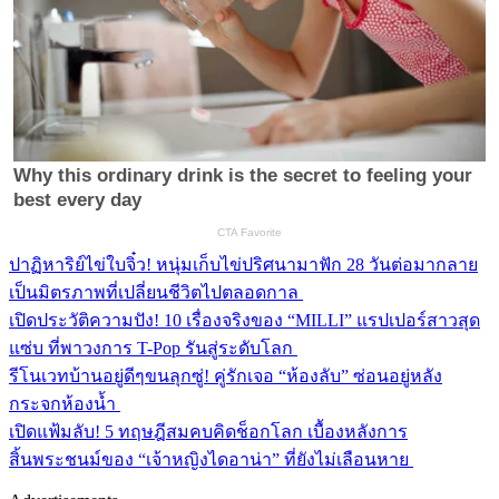
ปาฏิหาริย์ไข่ใบจิ๋ว! หนุ่มเก็บไข่ปริศนามาฟัก 28 วันต่อมากลาย
เป็นมิตรภาพที่เปลี่ยนชีวิตไปตลอดกาล
เปิดประวัติความปัง! 10 เรื่องจริงของ “MILLI” แรปเปอร์สาวสุด
แซ่บ ที่พาวงการ T-Pop รันสู่ระดับโลก
รีโนเวทบ้านอยู่ดีๆขนลุกซู่! คู่รักเจอ “ห้องลับ” ซ่อนอยู่หลัง
กระจกห้องน้ำ
เปิดแฟ้มลับ! 5 ทฤษฎีสมคบคิดช็อกโลก เบื้องหลังการ
สิ้นพระชนม์ของ “เจ้าหญิงไดอาน่า” ที่ยังไม่เลือนหาย