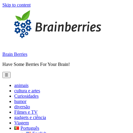
Skip to content
Brain Berries
Have Some Berries For Your Brain!
☰
animais
cultura e artes
Curiosidades
humor
diversão
Filmes e TV
gadgets e ciência
Viagem
Português