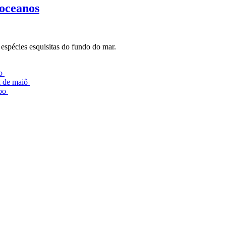
 oceanos
espécies esquisitas do fundo do mar.
lo
l de maiô
mpo