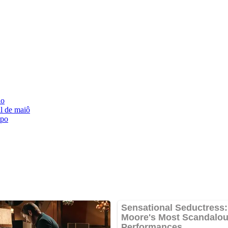
lo
l de maiô
mpo