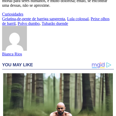
mortal para seres humanos, é muito dolorosa; então, se encontrar
uma dessas, não se aproxime.
Curiosidades
Gelatina-de-pente de barriga sangrenta
,
Lula colossal
,
Peixe olhos
de barril
,
Polvo dumbo
,
Tubarão duende
Bianca Rios