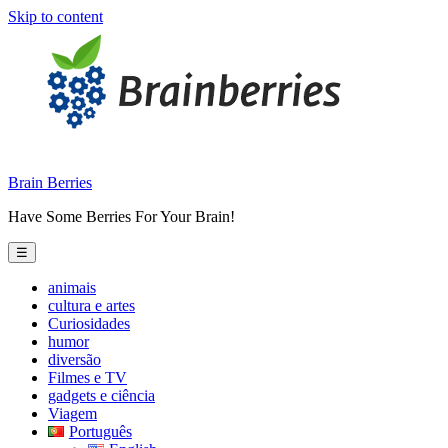
Skip to content
Brain Berries
Have Some Berries For Your Brain!
☰
animais
cultura e artes
Curiosidades
humor
diversão
Filmes e TV
gadgets e ciência
Viagem
Português