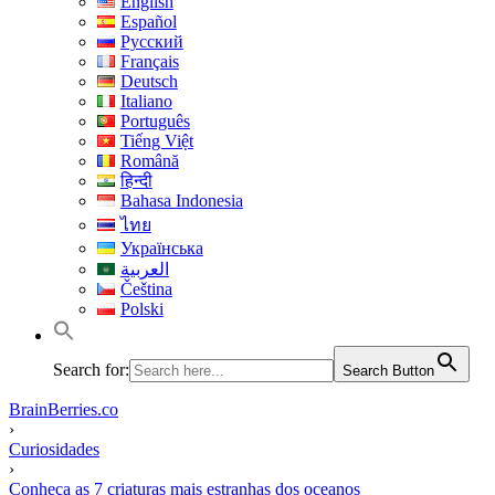
English
Español
Русский
Français
Deutsch
Italiano
Português
Tiếng Việt
Română
हिन्दी
Bahasa Indonesia
ไทย
Українська
العربية
Čeština
Polski
Search for:
Search Button
BrainBerries.co
›
Curiosidades
›
Conheça as 7 criaturas mais estranhas dos oceanos