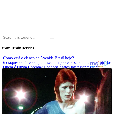
from BrainBerries
Como está o elenco de Avenida Brasil hoje?
6 craques do futebol que nasceram pobres e se tornaram milionários
Quem é Fluvia Lacerda? Conheça 7 fatos interessantes sobre a
modelo
Modelo que sofria bullying por usar biquíni estrela campanha
mundial de maiô
Elas Não Envelhecem? Conheça Celebridades Que Desafiam O
Tempo
Advertisements