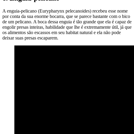
A enguia-pelicano (Eurypharynx pelecanoides) recebeu esse nome
por conta da sua enorme bocarra, que se parece bastante com o bico
de um pelicano. A boca dessa enguia é tão grande que ela é capaz de
engolir presas inteiras, habilidade que lhe é extremamente útil, já que
os alimentos são escassos em seu habitat natural e ela não pode
deixar suas presas escaparem.