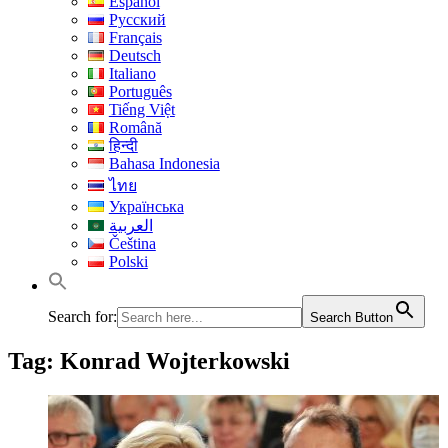
Español
Русский
Français
Deutsch
Italiano
Português
Tiếng Việt
Română
हिन्दी
Bahasa Indonesia
ไทย
Українська
العربية
Čeština
Polski
Search for:
Search Button
Tag:
Konrad Wojterkowski