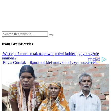
from BrainBerries
Więcej niż mur: co tak naprawdę mówi kobieta, gdy krzyżuje
ramiona?
Edyta Górniak – ikona polskiej muzyki i jej życie poza sceną
Atramentem Pisane: Fascynująca Historia Tatuażu I Jego
Kulturowe Oblicza
Najgorętsze Telewizyjne Sceny Taneczne, Które Rozpaliły Ekrany
Do Czerwoności!
Parkiet w Ogniu! 8 weselnych hitów, które musisz zobaczyć
Advertisements