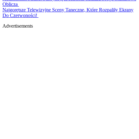
Oblicza
Najgorętsze Telewizyjne Sceny Taneczne, Które Rozpaliły Ekrany
Do Czerwoności!
Advertisements