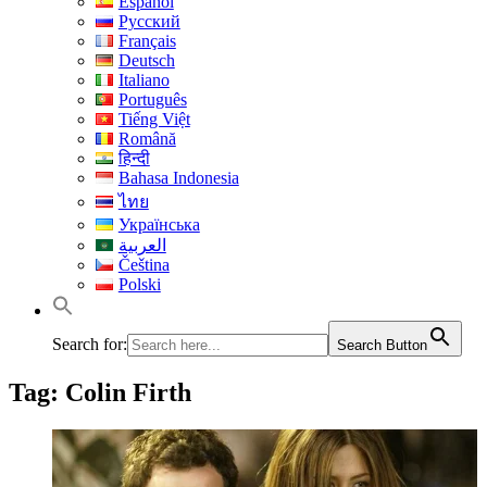
Español
Русский
Français
Deutsch
Italiano
Português
Tiếng Việt
Română
हिन्दी
Bahasa Indonesia
ไทย
Українська
العربية
Čeština
Polski
Search for:
Search Button
Tag:
Colin Firth