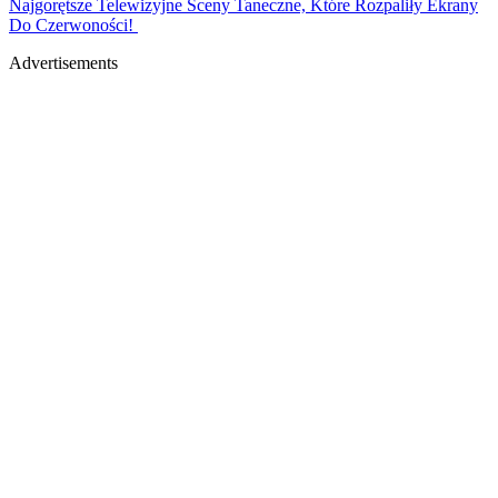
Najgorętsze Telewizyjne Sceny Taneczne, Które Rozpaliły Ekrany
Do Czerwoności!
Advertisements