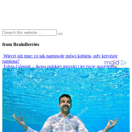
from BrainBerries
Więcej niż mur: co tak naprawdę mówi kobieta, gdy krzyżuje
ramiona?
Edyta Górniak – ikona polskiej muzyki i jej życie poza sceną
Atramentem Pisane: Fascynująca Historia Tatuażu I Jego
Kulturowe Oblicza
Najgorętsze Telewizyjne Sceny Taneczne, Które Rozpaliły Ekrany
Do Czerwoności!
Parkiet w Ogniu! 8 weselnych hitów, które musisz zobaczyć
Advertisements