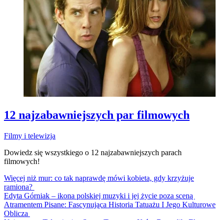
12 najzabawniejszych par filmowych
Filmy i telewizja
Dowiedz się wszystkiego o 12 najzabawniejszych parach
filmowych!
Więcej niż mur: co tak naprawdę mówi kobieta, gdy krzyżuje
ramiona?
Edyta Górniak – ikona polskiej muzyki i jej życie poza sceną
Atramentem Pisane: Fascynująca Historia Tatuażu I Jego Kulturowe
Oblicza