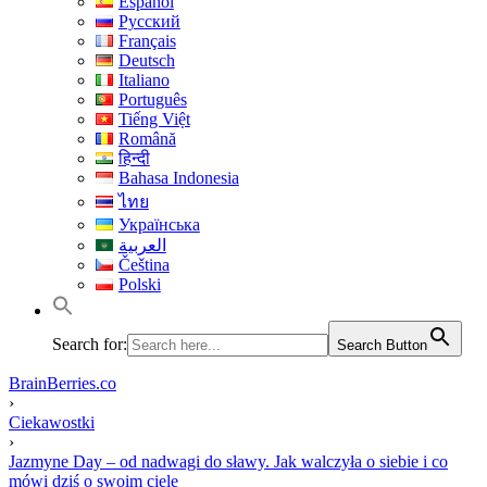
Español
Русский
Français
Deutsch
Italiano
Português
Tiếng Việt
Română
हिन्दी
Bahasa Indonesia
ไทย
Українська
العربية
Čeština
Polski
Search for:
Search Button
BrainBerries.co
›
Ciekawostki
›
Jazmyne Day – od nadwagi do sławy. Jak walczyła o siebie i co
mówi dziś o swoim ciele