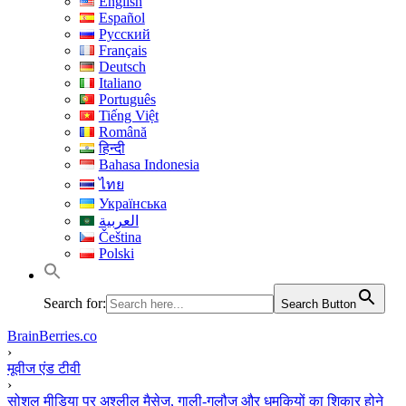
English
Español
Русский
Français
Deutsch
Italiano
Português
Tiếng Việt
Română
हिन्दी
Bahasa Indonesia
ไทย
Українська
العربية
Čeština
Polski
Search for:
Search Button
BrainBerries.co
›
मूवीज एंड टीवी
›
सोशल मीडिया पर अश्लील मैसेज, गाली-गलौज और धमकियों का शिकार होने