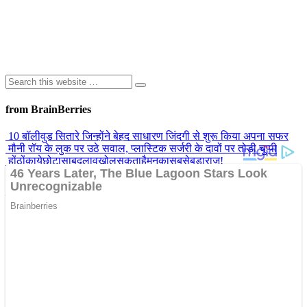
from BrainBerries
10 बॉलीवुड सितारे जिन्होंने बेहद साधारण जिंदगी से शुरू किया अपना सफर
मौनी रॉय के लुक पर उठे सवाल, प्लास्टिक सर्जरी के दावों पर तोड़ी चुप्पी
होंठोंकायेछोटासाबदलावखोलसकताहैमनकासबसेबड़ाराज!
राजकुमारी डायना की मौत का रहस्य, जिस पर दशकों बाद भी उठते हैं सवाल
बाथरूम के शीशे के पीछे छुपा था ‘सीक्रेट रूम’! घर की मरम्मत करते कपल को
मिला ऐसा राज, सब रह गए हैरान
Advertisements