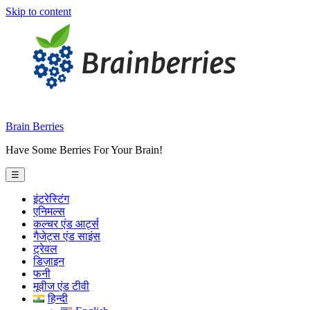
Skip to content
Brain Berries
Have Some Berries For Your Brain!
☰
इंटरेस्टिंग
एनिमल्स
कल्चर एंड आर्ट्स
गैजेट्स एंड साइंस
ट्रेवल
डिज़ाइन
फनी
मूवीज एंड टीवी
हिन्दी