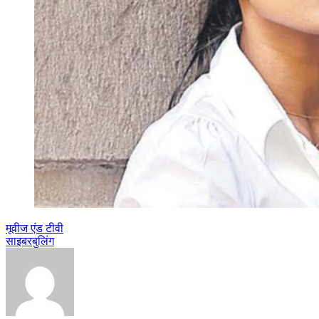
मूवीज एंड टीवी
साइबरबुलिंग