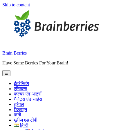
Skip to content
Brain Berries
Have Some Berries For Your Brain!
☰
इंटरेस्टिंग
एनिमल्स
कल्चर एंड आर्ट्स
गैजेट्स एंड साइंस
ट्रेवल
डिज़ाइन
फनी
मूवीज एंड टीवी
हिन्दी