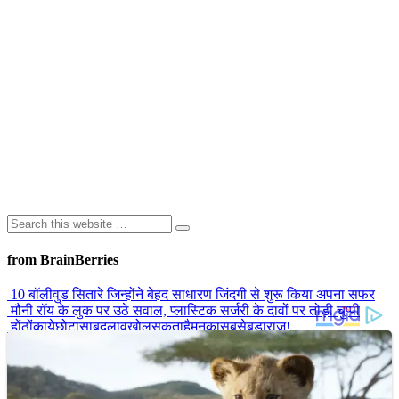
from BrainBerries
10 बॉलीवुड सितारे जिन्होंने बेहद साधारण जिंदगी से शुरू किया अपना सफर
मौनी रॉय के लुक पर उठे सवाल, प्लास्टिक सर्जरी के दावों पर तोड़ी चुप्पी
होंठोंकायेछोटासाबदलावखोलसकताहैमनकासबसेबड़ाराज!
राजकुमारी डायना की मौत का रहस्य, जिस पर दशकों बाद भी उठते हैं सवाल
बाथरूम के शीशे के पीछे छुपा था ‘सीक्रेट रूम’! घर की मरम्मत करते कपल को
मिला ऐसा राज, सब रह गए हैरान