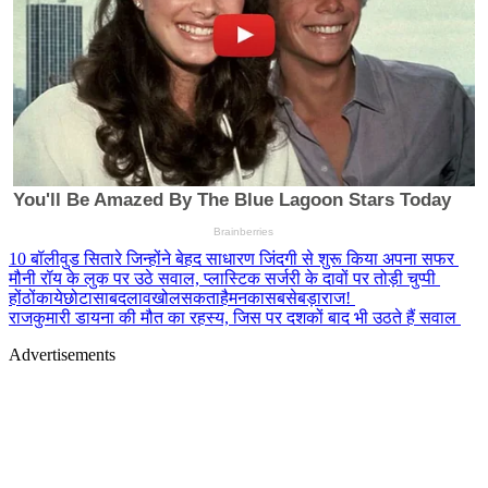
10 बॉलीवुड सितारे जिन्होंने बेहद साधारण जिंदगी से शुरू किया अपना सफर
मौनी रॉय के लुक पर उठे सवाल, प्लास्टिक सर्जरी के दावों पर तोड़ी चुप्पी
होंठोंकायेछोटासाबदलावखोलसकताहैमनकासबसेबड़ाराज!
राजकुमारी डायना की मौत का रहस्य, जिस पर दशकों बाद भी उठते हैं सवाल
Advertisements