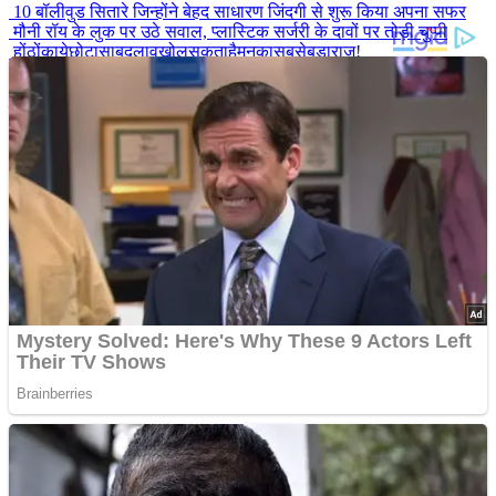
10 बॉलीवुड सितारे जिन्होंने बेहद साधारण जिंदगी से शुरू किया अपना सफर
मौनी रॉय के लुक पर उठे सवाल, प्लास्टिक सर्जरी के दावों पर तोड़ी चुप्पी
होंठोंकायेछोटासाबदलावखोलसकताहैमनकासबसेबड़ाराज!
राजकुमारी डायना की मौत का रहस्य, जिस पर दशकों बाद भी उठते हैं सवाल
बाथरूम के शीशे के पीछे छुपा था ‘सीक्रेट रूम’! घर की मरम्मत करते कपल को
मिला ऐसा राज, सब रह गए हैरान
Advertisements