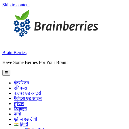
Skip to content
Brain Berries
Have Some Berries For Your Brain!
☰
इंटरेस्टिंग
एनिमल्स
कल्चर एंड आर्ट्स
गैजेट्स एंड साइंस
ट्रेवल
डिज़ाइन
फनी
मूवीज एंड टीवी
हिन्दी