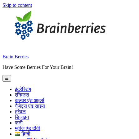
Skip to content
Brain Berries
Have Some Berries For Your Brain!
☰
इंटरेस्टिंग
एनिमल्स
कल्चर एंड आर्ट्स
गैजेट्स एंड साइंस
ट्रेवल
डिज़ाइन
फनी
मूवीज एंड टीवी
हिन्दी