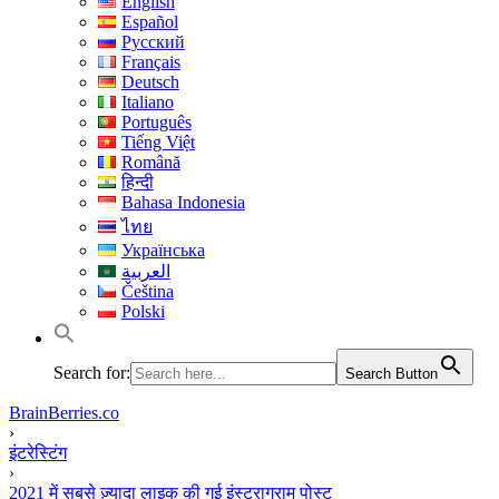
English
Español
Русский
Français
Deutsch
Italiano
Português
Tiếng Việt
Română
हिन्दी
Bahasa Indonesia
ไทย
Українська
العربية
Čeština
Polski
Search for:
Search Button
BrainBerries.co
›
इंटरेस्टिंग
›
2021 में सबसे ज़्यादा लाइक की गई इंस्ट्राग्राम पोस्ट