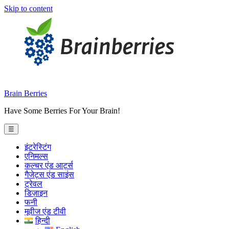
Skip to content
Brain Berries
Have Some Berries For Your Brain!
☰
इंटरेस्टिंग
एनिमल्स
कल्चर एंड आर्ट्स
गैजेट्स एंड साइंस
ट्रेवल
डिज़ाइन
फनी
मूवीज एंड टीवी
हिन्दी