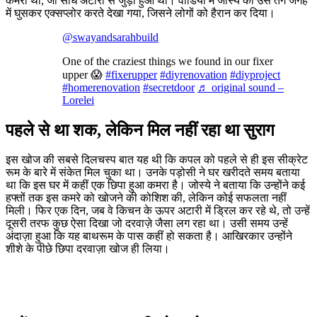
कमरा था, जो सीधे अटारी से जुड़ा हुआ था। वीडियो में जोस्ये को उस तंग जगह
में घुसकर एक्सप्लोर करते देखा गया, जिसने लोगों को हैरान कर दिया।
@swayandsarahbuild
One of the craziest things we found in our fixer
upper 😱
#fixerupper
#diyrenovation
#diyproject
#homerenovation
#secretdoor
♬ original sound –
Lorelei
पहले से था शक, लेकिन मिल नहीं रहा था सुराग
इस खोज की सबसे दिलचस्प बात यह थी कि कपल को पहले से ही इस सीक्रेट
रूम के बारे में संकेत मिल चुका था। उनके पड़ोसी ने घर खरीदते समय बताया
था कि इस घर में कहीं एक छिपा हुआ कमरा है। जोस्ये ने बताया कि उन्होंने कई
हफ्तों तक इस कमरे को खोजने की कोशिश की, लेकिन कोई सफलता नहीं
मिली। फिर एक दिन, जब वे किचन के ऊपर अटारी में ड्रिल कर रहे थे, तो उन्हें
दूसरी तरफ कुछ ऐसा दिखा जो दरवाज़े जैसा लग रहा था। उसी समय उन्हें
अंदाज़ा हुआ कि यह बाथरूम के पास कहीं हो सकता है। आखिरकार उन्होंने
शीशे के पीछे छिपा दरवाज़ा खोज ही लिया।