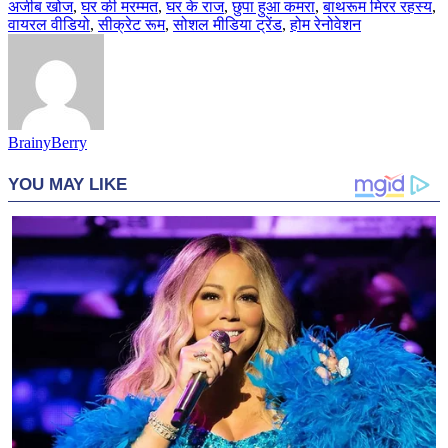
अजीब खोज
,
घर की मरम्मत
,
घर के राज
,
छुपा हुआ कमरा
,
बाथरूम मिरर रहस्य
,
वायरल वीडियो
,
सीक्रेट रूम
,
सोशल मीडिया ट्रेंड
,
होम रेनोवेशन
BrainyBerry