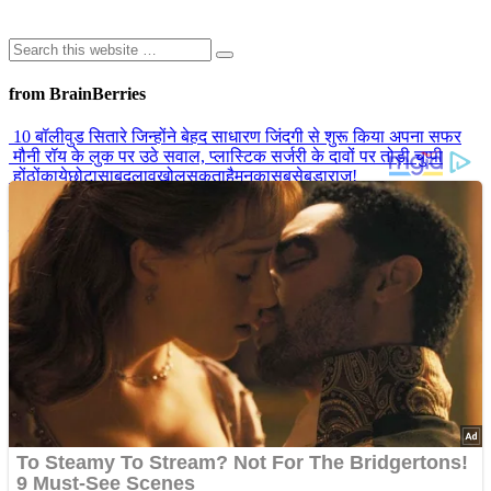
from BrainBerries
10 बॉलीवुड सितारे जिन्होंने बेहद साधारण जिंदगी से शुरू किया अपना सफर
मौनी रॉय के लुक पर उठे सवाल, प्लास्टिक सर्जरी के दावों पर तोड़ी चुप्पी
होंठोंकायेछोटासाबदलावखोलसकताहैमनकासबसेबड़ाराज!
राजकुमारी डायना की मौत का रहस्य, जिस पर दशकों बाद भी उठते हैं सवाल
बाथरूम के शीशे के पीछे छुपा था ‘सीक्रेट रूम’! घर की मरम्मत करते कपल को
मिला ऐसा राज, सब रह गए हैरान
Advertisements