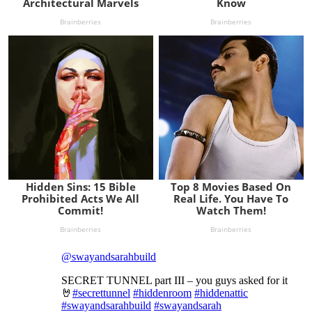
@swayandsarahbuild
SECRET TUNNEL part III – you guys asked for it
🤘
#secrettunnel
#hiddenroom
#hiddenattic
#swayandsarahbuild
#swayandsarah