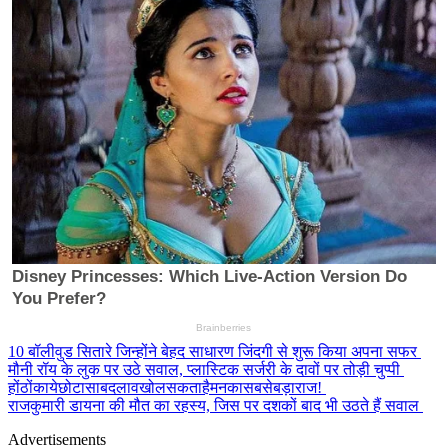
10 बॉलीवुड सितारे जिन्होंने बेहद साधारण जिंदगी से शुरू किया अपना सफर
मौनी रॉय के लुक पर उठे सवाल, प्लास्टिक सर्जरी के दावों पर तोड़ी चुप्पी
होंठोंकायेछोटासाबदलावखोलसकताहैमनकासबसेबड़ाराज!
राजकुमारी डायना की मौत का रहस्य, जिस पर दशकों बाद भी उठते हैं सवाल
Advertisements