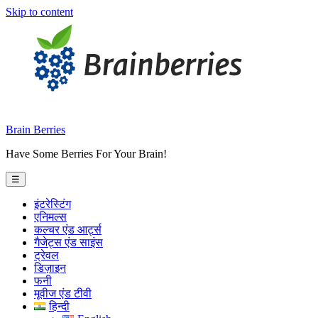
Skip to content
Brain Berries
Have Some Berries For Your Brain!
☰
इंटरेस्टिंग
एनिमल्स
कल्चर एंड आर्ट्स
गैजेट्स एंड साइंस
ट्रेवल
डिज़ाइन
फनी
मूवीज एंड टीवी
हिन्दी