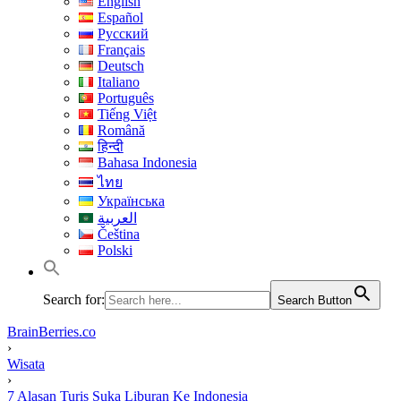
English
Español
Русский
Français
Deutsch
Italiano
Português
Tiếng Việt
Română
हिन्दी
Bahasa Indonesia
ไทย
Українська
العربية
Čeština
Polski
Search for:
Search Button
BrainBerries.co
›
Wisata
›
7 Alasan Turis Suka Liburan Ke Indonesia