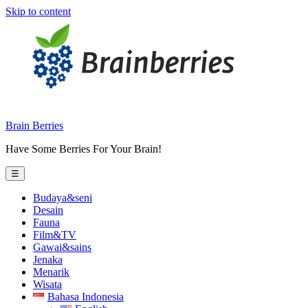
Skip to content
Brain Berries
Have Some Berries For Your Brain!
☰
Budaya&seni
Desain
Fauna
Film&TV
Gawai&sains
Jenaka
Menarik
Wisata
Bahasa Indonesia