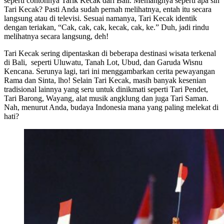
seperti contohnya Tarik Kecak dari Bali. Memangnya seperti apa sih
Tari Kecak? Pasti Anda sudah pernah melihatnya, entah itu secara
langsung atau di televisi. Sesuai namanya, Tari Kecak identik
dengan teriakan, “Cak, cak, cak, kecak, cak, ke.” Duh, jadi rindu
melihatnya secara langsung, deh!
Tari Kecak sering dipentaskan di beberapa destinasi wisata terkenal
di Bali, seperti Uluwatu, Tanah Lot, Ubud, dan Garuda Wisnu
Kencana. Serunya lagi, tari ini menggambarkan cerita pewayangan
Rama dan Sinta, lho! Selain Tari Kecak, masih banyak kesenian
tradisional lainnya yang seru untuk dinikmati seperti Tari Pendet,
Tari Barong, Wayang, alat musik angklung dan juga Tari Saman.
Nah, menurut Anda, budaya Indonesia mana yang paling melekat di
hati?