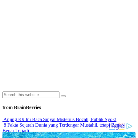
from BrainBerries
Anjing K9 Ini Baca Sinyal Misterius Bocah, Publik Syok!
8 Fakta Sejarah Dunia yang Terdengar Mustahil, tetapi Benar-
Benar Terjadi
Rahasia Sehat Sam Bimbo Yang Tetap Prima Di Usia Senja