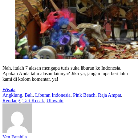
Nah, itulah 7 alasan mengapa turis suka liburan ke Indonesia.
Apakah Anda tahu alasan lainnya? Jika ya, jangan lupa beri tahu
kami di kolom komentar, ya!
Wisata
Angklung
,
Bali
,
Liburan Indonesia
,
Pink Beach
,
Raja Ampat
,
Rendang
,
Tari Kecak
,
Uluwatu
Yen Fatahila