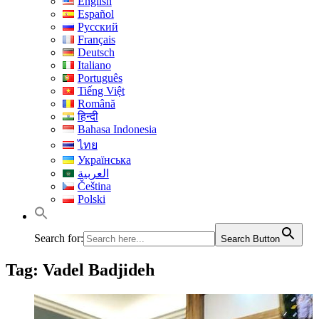
English
Español
Русский
Français
Deutsch
Italiano
Português
Tiếng Việt
Română
हिन्दी
Bahasa Indonesia
ไทย
Українська
العربية
Čeština
Polski
Search for:
Search Button
Tag:
Vadel Badjideh