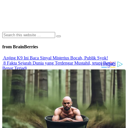
from BrainBerries
Anjing K9 Ini Baca Sinyal Misterius Bocah, Publik Syok!
8 Fakta Sejarah Dunia yang Terdengar Mustahil, tetapi Benar-
Benar Terjadi
Rahasia Sehat Sam Bimbo Yang Tetap Prima Di Usia Senja
9 Rahasia Mengejutkan Di Balik Monumen Batu Kuno Dunia!
Inilah Cara Mendeteksi Kebohongan Lewat Gerakan Bibir!
Advertisements