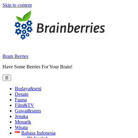
Skip to content
Brain Berries
Have Some Berries For Your Brain!
☰
Budaya&seni
Desain
Fauna
Film&TV
Gawai&sains
Jenaka
Menarik
Wisata
Bahasa Indonesia