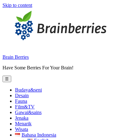
Skip to content
Brain Berries
Have Some Berries For Your Brain!
☰
Budaya&seni
Desain
Fauna
Film&TV
Gawai&sains
Jenaka
Menarik
Wisata
Bahasa Indonesia