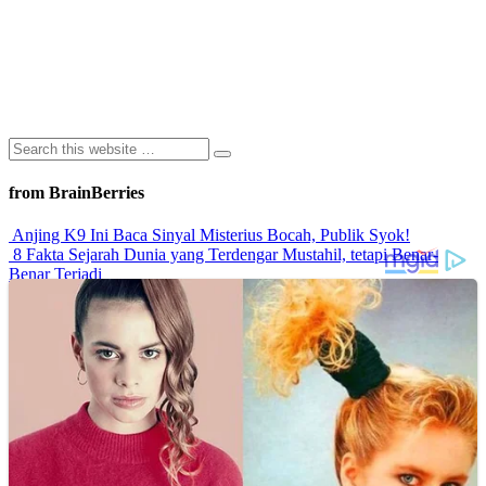
from BrainBerries
Anjing K9 Ini Baca Sinyal Misterius Bocah, Publik Syok!
8 Fakta Sejarah Dunia yang Terdengar Mustahil, tetapi Benar-
Benar Terjadi
Rahasia Sehat Sam Bimbo Yang Tetap Prima Di Usia Senja
9 Rahasia Mengejutkan Di Balik Monumen Batu Kuno Dunia!
Inilah Cara Mendeteksi Kebohongan Lewat Gerakan Bibir!
Advertisements