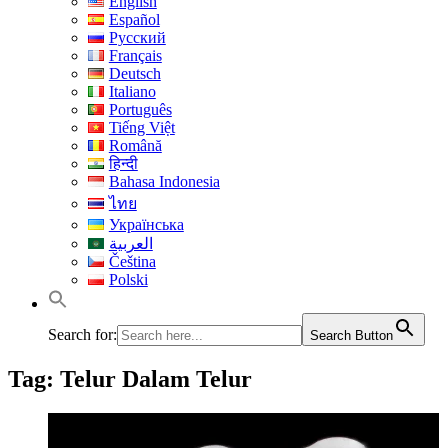
English
Español
Русский
Français
Deutsch
Italiano
Português
Tiếng Việt
Română
हिन्दी
Bahasa Indonesia
ไทย
Українська
العربية
Čeština
Polski
Search for:
Search Button
Tag:
Telur Dalam Telur