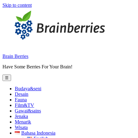
Skip to content
Brain Berries
Have Some Berries For Your Brain!
☰
Budaya&seni
Desain
Fauna
Film&TV
Gawai&sains
Jenaka
Menarik
Wisata
Bahasa Indonesia