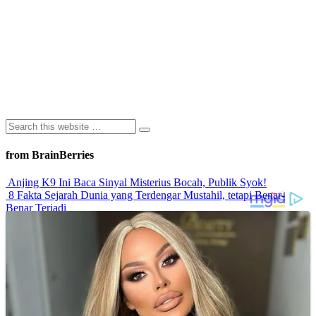
from BrainBerries
Anjing K9 Ini Baca Sinyal Misterius Bocah, Publik Syok!
8 Fakta Sejarah Dunia yang Terdengar Mustahil, tetapi Benar-
Benar Terjadi
Rahasia Sehat Sam Bimbo Yang Tetap Prima Di Usia Senja
9 Rahasia Mengejutkan Di Balik Monumen Batu Kuno Dunia!
Inilah Cara Mendeteksi Kebohongan Lewat Gerakan Bibir!
Advertisements