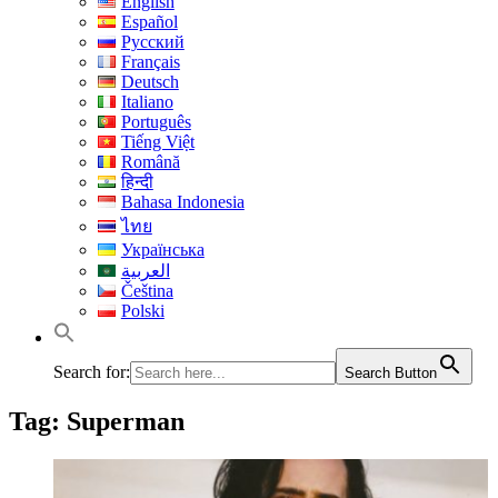
English
Español
Русский
Français
Deutsch
Italiano
Português
Tiếng Việt
Română
हिन्दी
Bahasa Indonesia
ไทย
Українська
العربية
Čeština
Polski
Search for:
Search Button
Tag:
Superman