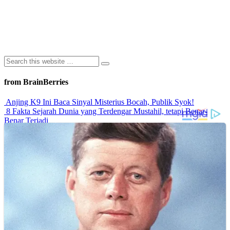
from BrainBerries
Anjing K9 Ini Baca Sinyal Misterius Bocah, Publik Syok!
8 Fakta Sejarah Dunia yang Terdengar Mustahil, tetapi Benar-
Benar Terjadi
Rahasia Sehat Sam Bimbo Yang Tetap Prima Di Usia Senja
9 Rahasia Mengejutkan Di Balik Monumen Batu Kuno Dunia!
Inilah Cara Mendeteksi Kebohongan Lewat Gerakan Bibir!
Advertisements