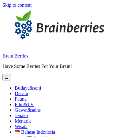
Skip to content
Brain Berries
Have Some Berries For Your Brain!
☰
Budaya&seni
Desain
Fauna
Film&TV
Gawai&sains
Jenaka
Menarik
Wisata
Bahasa Indonesia