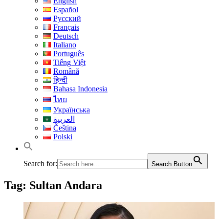
English
Español
Русский
Français
Deutsch
Italiano
Português
Tiếng Việt
Română
हिन्दी
Bahasa Indonesia
ไทย
Українська
العربية
Čeština
Polski
Search for:
Search Button
Tag:
Sultan Andara