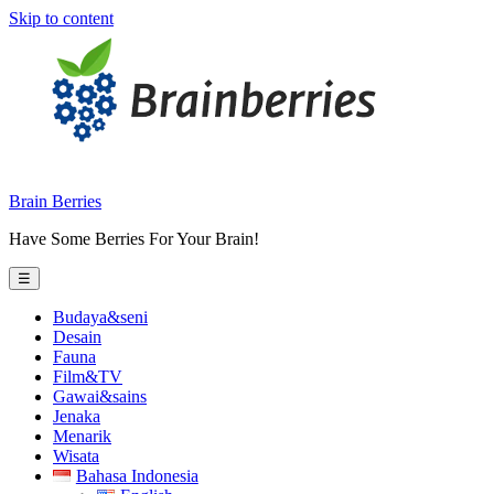
Skip to content
Brain Berries
Have Some Berries For Your Brain!
☰
Budaya&seni
Desain
Fauna
Film&TV
Gawai&sains
Jenaka
Menarik
Wisata
Bahasa Indonesia