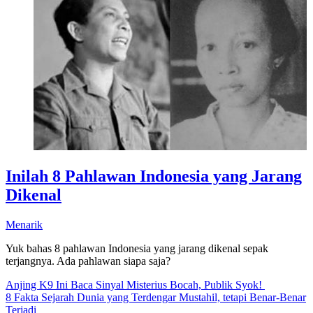
Inilah 8 Pahlawan Indonesia yang Jarang
Dikenal
Menarik
Yuk bahas 8 pahlawan Indonesia yang jarang dikenal sepak
terjangnya. Ada pahlawan siapa saja?
Anjing K9 Ini Baca Sinyal Misterius Bocah, Publik Syok!
8 Fakta Sejarah Dunia yang Terdengar Mustahil, tetapi Benar-Benar
Terjadi