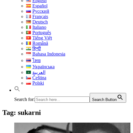
English
Español
Русский
Français
Deutsch
Italiano
Português
Tiếng Việt
Română
हिन्दी
Bahasa Indonesia
ไทย
Українська
العربية
Čeština
Polski
Search for:
Search Button
Tag:
sukarni