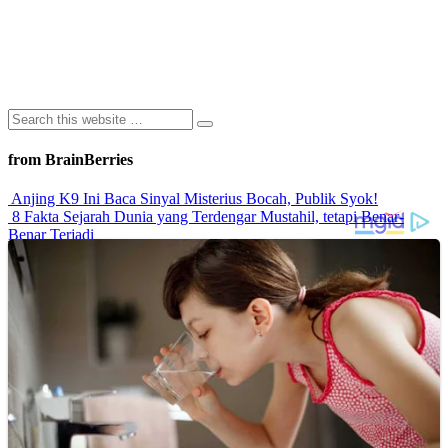
from BrainBerries
Anjing K9 Ini Baca Sinyal Misterius Bocah, Publik Syok!
8 Fakta Sejarah Dunia yang Terdengar Mustahil, tetapi Benar-
Benar Terjadi
Rahasia Sehat Sam Bimbo Yang Tetap Prima Di Usia Senja
9 Rahasia Mengejutkan Di Balik Monumen Batu Kuno Dunia!
Inilah Cara Mendeteksi Kebohongan Lewat Gerakan Bibir!
Advertisements