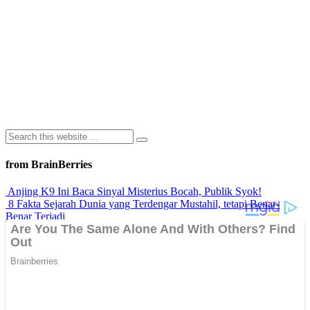
from BrainBerries
Anjing K9 Ini Baca Sinyal Misterius Bocah, Publik Syok!
8 Fakta Sejarah Dunia yang Terdengar Mustahil, tetapi Benar-
Benar Terjadi
Rahasia Sehat Sam Bimbo Yang Tetap Prima Di Usia Senja
9 Rahasia Mengejutkan Di Balik Monumen Batu Kuno Dunia!
Inilah Cara Mendeteksi Kebohongan Lewat Gerakan Bibir!
Advertisements