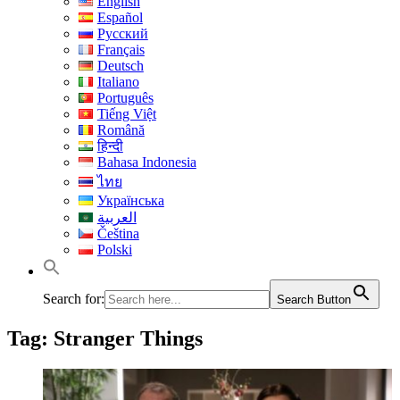
English
Español
Русский
Français
Deutsch
Italiano
Português
Tiếng Việt
Română
हिन्दी
Bahasa Indonesia
ไทย
Українська
العربية
Čeština
Polski
Search for:
Search Button
Tag:
Stranger Things