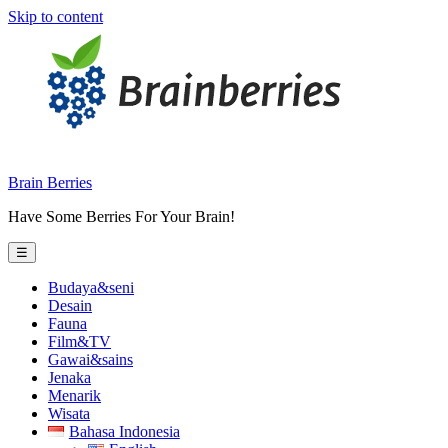
Skip to content
Brain Berries
Have Some Berries For Your Brain!
☰
Budaya&seni
Desain
Fauna
Film&TV
Gawai&sains
Jenaka
Menarik
Wisata
Bahasa Indonesia