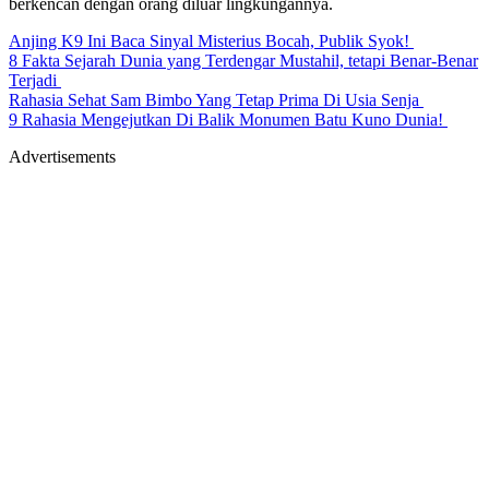
berkencan dengan orang diluar lingkungannya.
Anjing K9 Ini Baca Sinyal Misterius Bocah, Publik Syok!
8 Fakta Sejarah Dunia yang Terdengar Mustahil, tetapi Benar-Benar
Terjadi
Rahasia Sehat Sam Bimbo Yang Tetap Prima Di Usia Senja
9 Rahasia Mengejutkan Di Balik Monumen Batu Kuno Dunia!
Advertisements